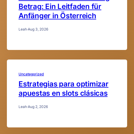
Betrag: Ein Leitfaden für
Anfänger in Österreich
Leah
·
Aug 3, 2026
Uncategorized
Estrategias para optimizar
apuestas en slots clásicas
Leah
·
Aug 2, 2026