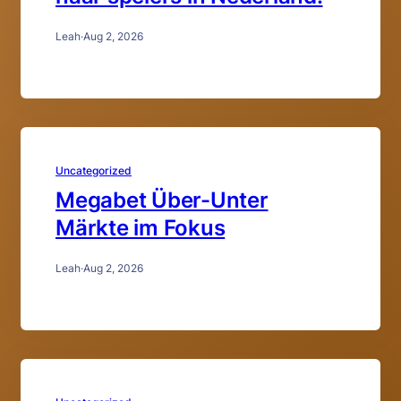
Leah
·
Aug 2, 2026
Uncategorized
Megabet Über-Unter
Märkte im Fokus
Leah
·
Aug 2, 2026