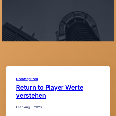
Uncategorized
Return to Player Werte
verstehen
Leah
·
Aug 3, 2026