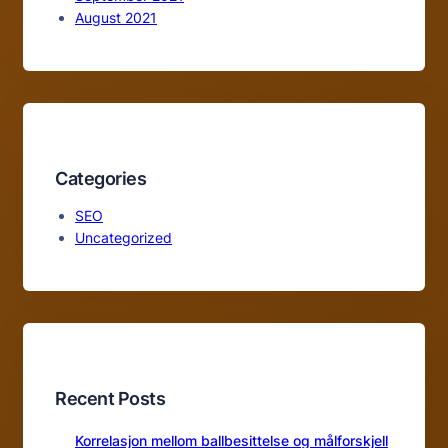
August 2021
Categories
SEO
Uncategorized
Recent Posts
Korrelasjon mellom ballbesittelse og målforskjell