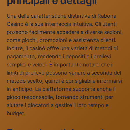
principali e dettagli
Una delle caratteristiche distintive di Rabona
Casino è la sua interfaccia intuitiva. Gli utenti
possono facilmente accedere a diverse sezioni,
come giochi, promozioni e assistenza clienti.
Inoltre, il casinò offre una varietà di metodi di
pagamento, rendendo i depositi e i prelievi
semplici e veloci. È importante notare che i
limiti di prelievo possono variare a seconda del
metodo scelto, quindi è consigliabile informarsi
in anticipo. La piattaforma supporta anche il
gioco responsabile, fornendo strumenti per
aiutare i giocatori a gestire il loro tempo e
budget.