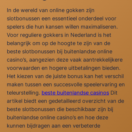
In de wereld van online gokken zijn
slotbonussen een essentieel onderdeel voor
spelers die hun kansen willen maximaliseren.
Voor reguliere gokkers in Nederland is het
belangrijk om op de hoogte te zijn van de
beste slotbonussen bij buitenlandse online
casino’s, aangezien deze vaak aantrekkelijkere
voorwaarden en hogere uitbetalingen bieden.
Het kiezen van de juiste bonus kan het verschil
maken tussen een succesvolle speelervaring en
teleurstelling.
beste buitenlandse casinos
Dit
artikel biedt een gedetailleerd overzicht van de
beste slotbonussen die beschikbaar zijn bij
buitenlandse online casino’s en hoe deze
kunnen bijdragen aan een verbeterde