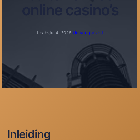
online casino’s
Leah
·
Jul 4, 2026
·
Uncategorized
Inleiding