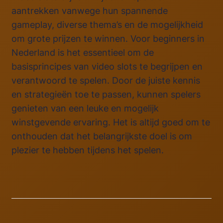
aantrekken vanwege hun spannende
gameplay, diverse thema’s en de mogelijkheid
om grote prijzen te winnen. Voor beginners in
Nederland is het essentieel om de
basisprincipes van video slots te begrijpen en
verantwoord te spelen. Door de juiste kennis
en strategieën toe te passen, kunnen spelers
genieten van een leuke en mogelijk
winstgevende ervaring. Het is altijd goed om te
onthouden dat het belangrijkste doel is om
plezier te hebben tijdens het spelen.