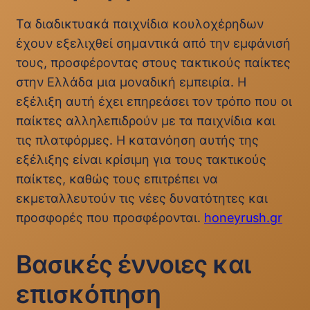
Τα διαδικτυακά παιχνίδια κουλοχέρηδων
έχουν εξελιχθεί σημαντικά από την εμφάνισή
τους, προσφέροντας στους τακτικούς παίκτες
στην Ελλάδα μια μοναδική εμπειρία. Η
εξέλιξη αυτή έχει επηρεάσει τον τρόπο που οι
παίκτες αλληλεπιδρούν με τα παιχνίδια και
τις πλατφόρμες. Η κατανόηση αυτής της
εξέλιξης είναι κρίσιμη για τους τακτικούς
παίκτες, καθώς τους επιτρέπει να
εκμεταλλευτούν τις νέες δυνατότητες και
προσφορές που προσφέρονται.
honeyrush.gr
Βασικές έννοιες και
επισκόπηση