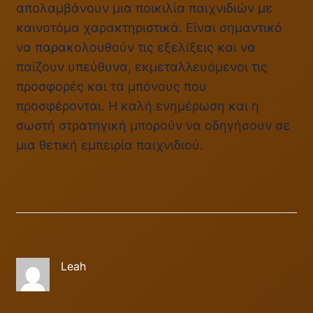
απολαμβάνουν μια ποικιλία παιχνιδιών με
καινοτόμα χαρακτηριστικά. Είναι σημαντικό
να παρακολουθούν τις εξελίξεις και να
παίζουν υπεύθυνα, εκμεταλλευόμενοι τις
προσφορές και τα μπόνους που
προσφέρονται. Η καλή ενημέρωση και η
σωστή στρατηγική μπορούν να οδηγήσουν σε
μια θετική εμπειρία παιχνιδιού.
Leah