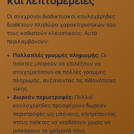
και λεπτομέρειες
Οι σύγχρονοι διαδικτυακοί κουλοχέρηδες
διαθέτουν πληθώρα χαρακτηριστικών που
τους καθιστούν ελκυστικούς. Αυτά
περιλαμβάνουν:
Πολλαπλές γραμμές πληρωμής:
Οι
παίκτες μπορούν να επιλέξουν να
στοιχηματίσουν σε πολλές γραμμές
πληρωμής, αυξάνοντας τις πιθανότητες
νίκης.
Δωρεάν περιστροφές:
Πολλοί
κουλοχέρηδες προσφέρουν δωρεάν
περιστροφές ως μπόνους, επιτρέποντας
στους παίκτες να κερδίσουν χωρίς να
ρισκάρουν τα χρήματά τους.