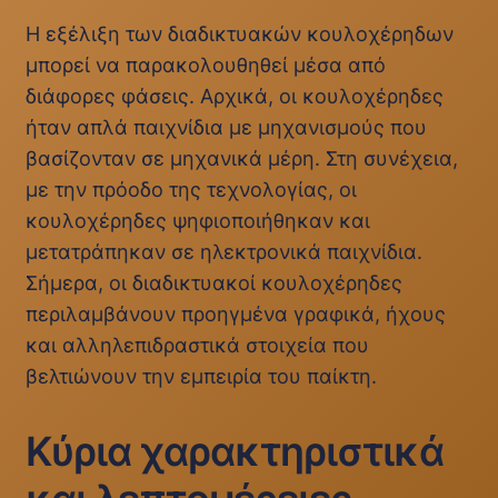
Η εξέλιξη των διαδικτυακών κουλοχέρηδων
μπορεί να παρακολουθηθεί μέσα από
διάφορες φάσεις. Αρχικά, οι κουλοχέρηδες
ήταν απλά παιχνίδια με μηχανισμούς που
βασίζονταν σε μηχανικά μέρη. Στη συνέχεια,
με την πρόοδο της τεχνολογίας, οι
κουλοχέρηδες ψηφιοποιήθηκαν και
μετατράπηκαν σε ηλεκτρονικά παιχνίδια.
Σήμερα, οι διαδικτυακοί κουλοχέρηδες
περιλαμβάνουν προηγμένα γραφικά, ήχους
και αλληλεπιδραστικά στοιχεία που
βελτιώνουν την εμπειρία του παίκτη.
Κύρια χαρακτηριστικά