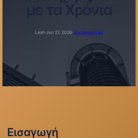
με τα Χρόνια
Leah
·
Jun 27, 2026
·
Uncategorized
Εισαγωγή