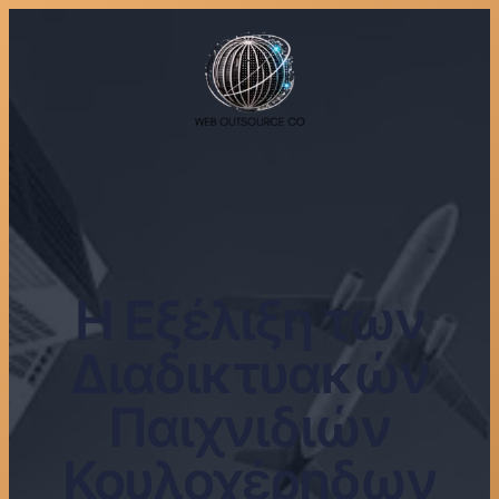
Η Εξέλιξη των
Διαδικτυακών
Παιχνιδιών
Κουλοχέρηδων