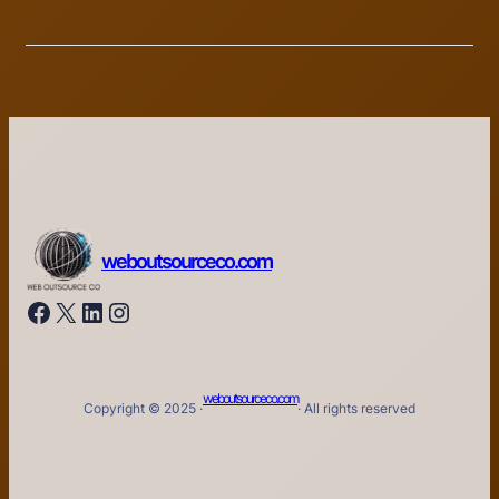
weboutsourceco.com
Facebook
X
LinkedIn
Instagram
weboutsourceco.com
Copyright © 2025 ·
· All rights reserved