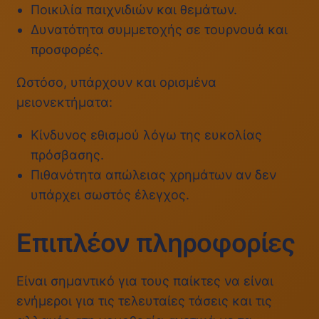
Ποικιλία παιχνιδιών και θεμάτων.
Δυνατότητα συμμετοχής σε τουρνουά και
προσφορές.
Ωστόσο, υπάρχουν και ορισμένα
μειονεκτήματα:
Κίνδυνος εθισμού λόγω της ευκολίας
πρόσβασης.
Πιθανότητα απώλειας χρημάτων αν δεν
υπάρχει σωστός έλεγχος.
Επιπλέον πληροφορίες
Είναι σημαντικό για τους παίκτες να είναι
ενήμεροι για τις τελευταίες τάσεις και τις