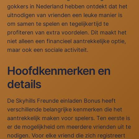
gokkers in Nederland hebben ontdekt dat het
uitnodigen van vrienden een leuke manier is
om samen te spelen en tegelijkertijd te
profiteren van extra voordelen. Dit maakt het
niet alleen een financieel aantrekkelijke optie,
maar ook een sociale activiteit.
Hoofdkenmerken en
details
De Skyhills Freunde einladen Bonus heeft
verschillende belangrijke kenmerken die het
aantrekkelijk maken voor spelers. Ten eerste is
er de mogelijkheid om meerdere vrienden uit te
nodigen. Voor elke vriend die zich registreert