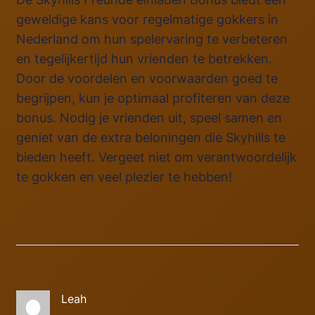
geweldige kans voor regelmatige gokkers in
Nederland om hun spelervaring te verbeteren
en tegelijkertijd hun vrienden te betrekken.
Door de voordelen en voorwaarden goed te
begrijpen, kun je optimaal profiteren van deze
bonus. Nodig je vrienden uit, speel samen en
geniet van de extra beloningen die Skyhills te
bieden heeft. Vergeet niet om verantwoordelijk
te gokken en veel plezier te hebben!
Leah