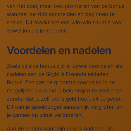
van het spel, maar ook profiteren van de bonus
wanneer ze zich aanmelden en beginnen te
spelen. Dit maakt het een win-win situatie voor
zowel jou als je vrienden.
Voordelen en nadelen
Zoals bij elke bonus zijn er zowel voordelen als
nadelen aan de Skyhills Freunde einladen
Bonus. Een van de grootste voordelen is de
mogelijkheid om extra beloningen te verdienen
zonder dat je zelf extra geld hoeft uit te geven.
Dit kan je speelbudget aanzienlijk vergroten en
je kansen op winst verbeteren.
Aan de andere kant zijn er ook nadelen. De