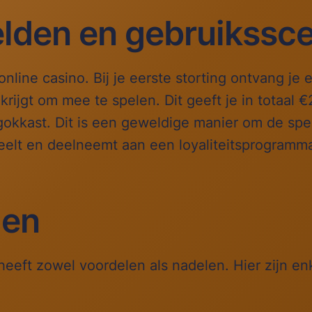
lden en gebruikssce
w online casino. Bij je eerste storting ontvang
a krijgt om mee te spelen. Dit geeft je in totaa
gokkast. Dit is een geweldige manier om de spe
eelt en deelneemt aan een loyaliteitsprogramma
len
heeft zowel voordelen als nadelen. Hier zijn e