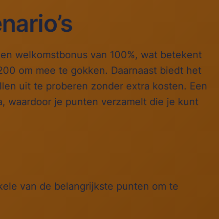
nario’s
 je een welkomstbonus van 100%, wat betekent
l €200 om mee te gokken. Daarnaast biedt het
llen uit te proberen zonder extra kosten. Een
, waardoor je punten verzamelt die je kunt
nkele van de belangrijkste punten om te