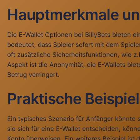
Hauptmerkmale und
Die E-Wallet Optionen bei BillyBets bieten e
bedeutet, dass Spieler sofort mit dem Spiel
oft zusätzliche Sicherheitsfunktionen, wie z
Aspekt ist die Anonymität, die E-Wallets bi
Betrug verringert.
Praktische Beispi
Ein typisches Szenario für Anfänger könnte
sie sich für eine E-Wallet entscheiden, könn
Konto überweisen. Ein weiteres Beispiel ist