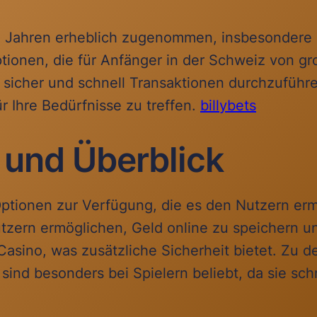
en Jahren erheblich zugenommen, insbesondere 
Optionen, die für Anfänger in der Schweiz von g
icher und schnell Transaktionen durchzuführen
r Ihre Bedürfnisse zu treffen.
billybets
 und Überblick
ptionen zur Verfügung, die es den Nutzern ermö
utzern ermöglichen, Geld online zu speichern un
sino, was zusätzliche Sicherheit bietet. Zu d
 sind besonders bei Spielern beliebt, da sie s