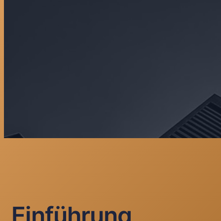
Einführung