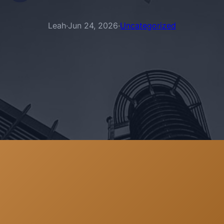
Leah
·
Jun 24, 2026
·
Uncategorized