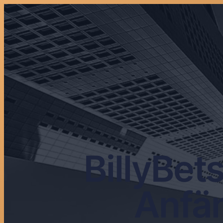
BillyBet
Anfän