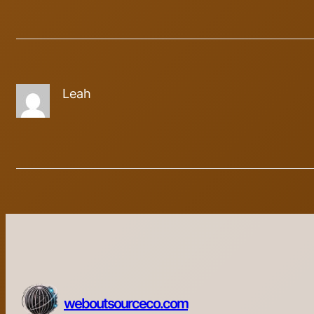
Leah
weboutsourceco.com