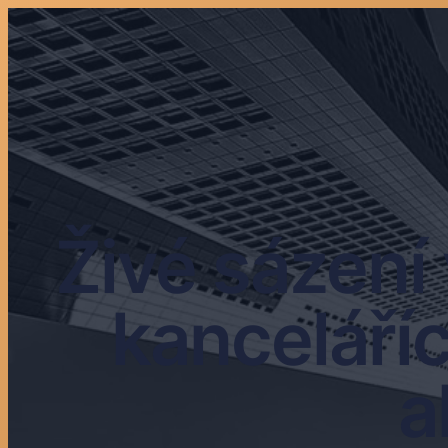
Živé sázení
kanceláříc
a