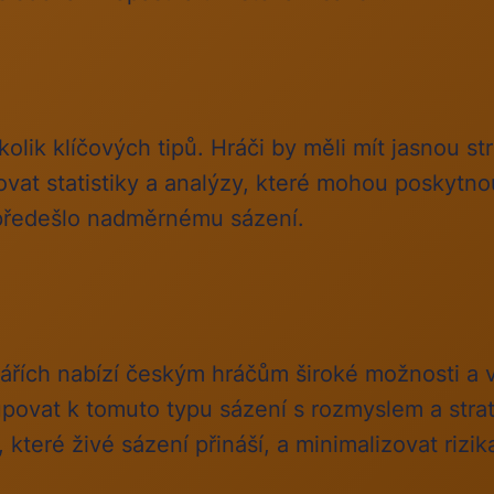
olik klíčových tipů. Hráči by měli mít jasnou str
ovat statistiky a analýzy, které mohou poskytn
 předešlo nadměrnému sázení.
ářích nabízí českým hráčům široké možnosti a v
tupovat k tomuto typu sázení s rozmyslem a st
 které živé sázení přináší, a minimalizovat rizi