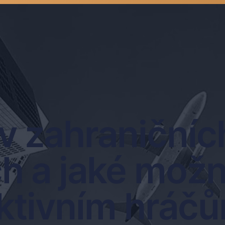
 v zahraniční
h a jaké možn
ktivním hráč