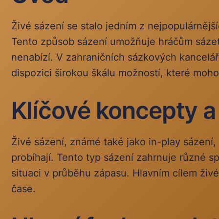
Živé sázení se stalo jedním z nejpopulárněj
Tento způsob sázení umožňuje hráčům sázet n
nenabízí. V zahraničních sázkových kanceláří
dispozici širokou škálu možností, které moho
Klíčové koncepty a
Živé sázení, známé také jako in-play sázení, 
probíhají. Tento typ sázení zahrnuje různé sp
situaci v průběhu zápasu. Hlavním cílem živéh
čase.