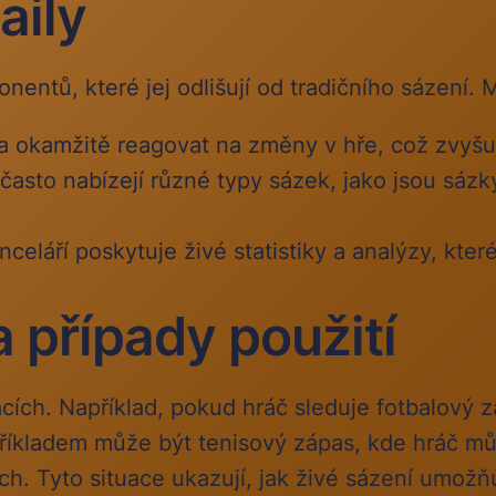
aily
entů, které jej odlišují od tradičního sázení. M
a okamžitě reagovat na změny v hře, což zvyšu
asto nabízejí různé typy sázek, jako jsou sázky
eláří poskytuje živé statistiky a analýzy, kte
a případy použití
cích. Například, pokud hráč sleduje fotbalový 
příkladem může být tenisový zápas, kde hráč můž
h. Tyto situace ukazují, jak živé sázení umožň