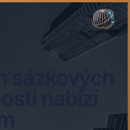
ch sázkových
osti nabízí
ům