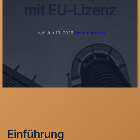
mit EU-Lizenz
Leah
·
Jun 19, 2026
·
Uncategorized
Einführung