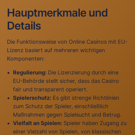
Hauptmerkmale und
Details
Die Funktionsweise von Online Casinos mit EU-
Lizenz basiert auf mehreren wichtigen
Komponenten:
Regulierung:
Die Lizenzierung durch eine
EU-Behörde stellt sicher, dass das Casino
fair und transparent operiert.
Spielerschutz:
Es gibt strenge Richtlinien
zum Schutz der Spieler, einschließlich
Maßnahmen gegen Spielsucht und Betrug.
Vielfalt an Spielen:
Spieler haben Zugang zu
einer Vielzahl von Spielen, von klassischen