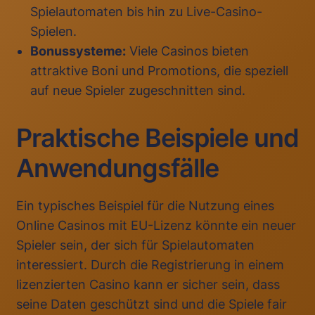
Spielautomaten bis hin zu Live-Casino-
Spielen.
Bonussysteme:
Viele Casinos bieten
attraktive Boni und Promotions, die speziell
auf neue Spieler zugeschnitten sind.
Praktische Beispiele und
Anwendungsfälle
Ein typisches Beispiel für die Nutzung eines
Online Casinos mit EU-Lizenz könnte ein neuer
Spieler sein, der sich für Spielautomaten
interessiert. Durch die Registrierung in einem
lizenzierten Casino kann er sicher sein, dass
seine Daten geschützt sind und die Spiele fair