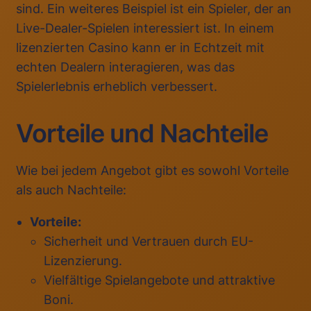
sind. Ein weiteres Beispiel ist ein Spieler, der an
Live-Dealer-Spielen interessiert ist. In einem
lizenzierten Casino kann er in Echtzeit mit
echten Dealern interagieren, was das
Spielerlebnis erheblich verbessert.
Vorteile und Nachteile
Wie bei jedem Angebot gibt es sowohl Vorteile
als auch Nachteile:
Vorteile:
Sicherheit und Vertrauen durch EU-
Lizenzierung.
Vielfältige Spielangebote und attraktive
Boni.