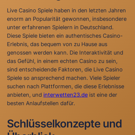
Live Casino Spiele haben in den letzten Jahren
enorm an Popularität gewonnen, insbesondere
unter erfahrenen Spielern in Deutschland.
Diese Spiele bieten ein authentisches Casino-
Erlebnis, das bequem von zu Hause aus
genossen werden kann. Die Interaktivität und
das Gefühl, in einem echten Casino zu sein,
sind entscheidende Faktoren, die Live Casino
Spiele so ansprechend machen. Viele Spieler
suchen nach Plattformen, die diese Erlebnisse
anbieten, und
interwetten23.de
ist eine der
besten Anlaufstellen dafür.
Schlüsselkonzepte und