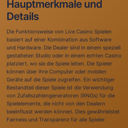
Hauptmerkmale und
Details
Die Funktionsweise von Live Casino Spielen
basiert auf einer Kombination aus Software
und Hardware. Die Dealer sind in einem speziell
gestalteten Studio oder in einem echten Casino
platziert, wo sie die Spiele leiten. Die Spieler
können über ihre Computer oder mobilen
Geräte auf die Spiele zugreifen. Ein wichtiger
Bestandteil dieser Spiele ist die Verwendung
von Zufallszahlengeneratoren (RNGs) für die
Spielelemente, die nicht von den Dealern
beeinflusst werden können. Dies gewährleistet
Fairness und Transparenz für alle Spieler.