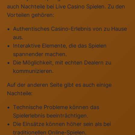
auch Nachteile bei Live Casino Spielen. Zu den
Vorteilen gehören:
Authentisches Casino-Erlebnis von zu Hause
aus.
Interaktive Elemente, die das Spielen
spannender machen.
Die Möglichkeit, mit echten Dealern zu
kommunizieren.
Auf der anderen Seite gibt es auch einige
Nachteile:
Technische Probleme können das
Spielerlebnis beeinträchtigen.
Die Einsätze können höher sein als bei
traditionellen Online-Spielen.