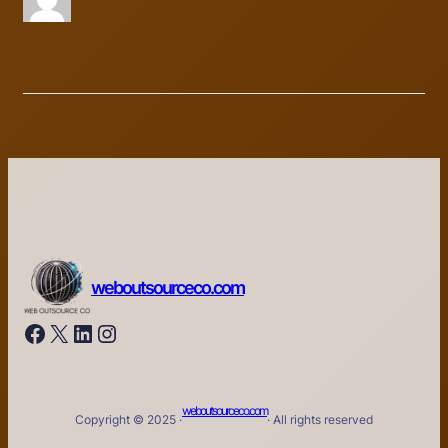
weboutsourceco.com
Facebook
X
LinkedIn
Instagram
weboutsourceco.com
Copyright © 2025 ·
· All rights reserved