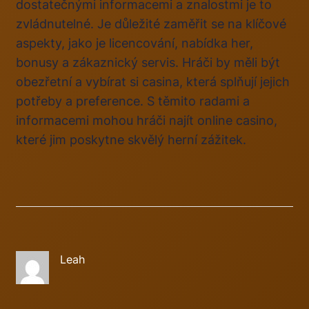
dostatečnými informacemi a znalostmi je to
zvládnutelné. Je důležité zaměřit se na klíčové
aspekty, jako je licencování, nabídka her,
bonusy a zákaznický servis. Hráči by měli být
obezřetní a vybírat si casina, která splňují jejich
potřeby a preference. S těmito radami a
informacemi mohou hráči najít online casino,
které jim poskytne skvělý herní zážitek.
Leah