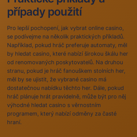
případy použití
Pro lepší pochopení, jak vybrat online casino,
se podívejme na několik praktických příkladů.
Například, pokud hráč preferuje automaty, měl
by hledat casino, které nabízí širokou škálu her
od renomovaných poskytovatelů. Na druhou
stranu, pokud je hráč fanouškem stolních her,
měl by se ujistit, že vybrané casino má
dostatečnou nabídku těchto her. Dále, pokud
hráč plánuje hrát pravidelně, může být pro něj
výhodné hledat casino s věrnostním
programem, který nabízí odměny za časté
hraní.