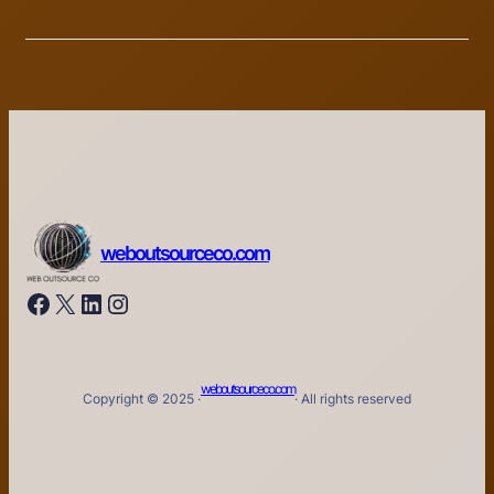
weboutsourceco.com
Facebook
X
LinkedIn
Instagram
weboutsourceco.com
Copyright © 2025 ·
· All rights reserved