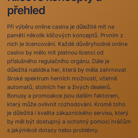
přehled
Při výběru online casina je důležité mít na
paměti několik klíčových konceptů. Prvním z
nich je licencování. Každé důvěryhodné online
casino by mělo mít platnou licenci od
příslušného regulačního orgánu. Dále je
důležitá nabídka her, která by měla zahrnovat
široké spektrum herních možností, včetně
automatů, stolních her a živých dealerů.
Bonusy a promoakce jsou dalším faktorem,
který může ovlivnit rozhodování. Kromě toho
je důležitá i kvalita zákaznického servisu, který
by měl být dostupný a ochotný pomoci hráčům
s jakýmikoli dotazy nebo problémy.