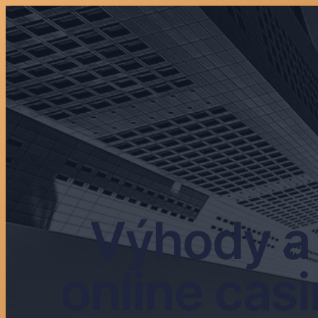
Výhody a
online cas