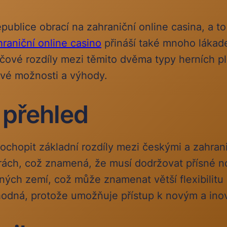
publice obrací na zahraniční online casina, a 
hraniční online casino
přináší také mnoho lákad
klíčové rozdíly mezi těmito dvěma typy herních
ové možnosti a výhody.
 přehled
ochopit základní rozdíly mezi českými a zahrani
ch, což znamená, že musí dodržovat přísné nor
jiných zemí, což může znamenat větší flexibilit
odná, protože umožňuje přístup k novým a ino