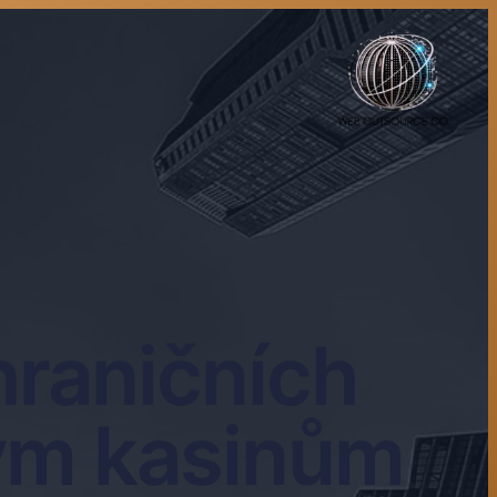
raničních
kým kasinům