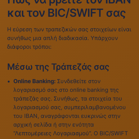
και τον BIC/SWIFT σας
Η εύρεση των τραπεζικών σας στοιχείων είναι
συνήθως μια απλή διαδικασία. Υπάρχουν
διάφοροι τρόποι:
Μέσω της Τράπεζάς σας
Online Banking:
Συνδεθείτε στον
λογαριασμό σας στο online banking της
τράπεζάς σας. Συνήθως, τα στοιχεία του
λογαριασμού σας, συμπεριλαμβανομένου
του IBAN, αναγράφονται ευκρινώς στην
αρχική σελίδα ή στην ενότητα
“Λεπτομέρειες Λογαριασμού”. Ο BIC/SWIFT