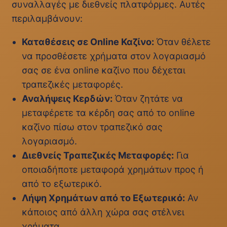
συναλλαγές με διεθνείς πλατφόρμες. Αυτές
περιλαμβάνουν:
Καταθέσεις σε Online Καζίνο:
Όταν θέλετε
να προσθέσετε χρήματα στον λογαριασμό
σας σε ένα online καζίνο που δέχεται
τραπεζικές μεταφορές.
Αναλήψεις Κερδών:
Όταν ζητάτε να
μεταφέρετε τα κέρδη σας από το online
καζίνο πίσω στον τραπεζικό σας
λογαριασμό.
Διεθνείς Τραπεζικές Μεταφορές:
Για
οποιαδήποτε μεταφορά χρημάτων προς ή
από το εξωτερικό.
Λήψη Χρημάτων από το Εξωτερικό:
Αν
κάποιος από άλλη χώρα σας στέλνει
χρήματα.