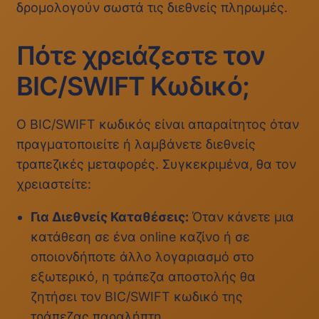
δρομολογούν σωστά τις διεθνείς πληρωμές.
Πότε χρειάζεστε τον
BIC/SWIFT Κωδικό;
Ο BIC/SWIFT κωδικός είναι απαραίτητος όταν
πραγματοποιείτε ή λαμβάνετε διεθνείς
τραπεζικές μεταφορές. Συγκεκριμένα, θα τον
χρειαστείτε:
Για Διεθνείς Καταθέσεις:
Όταν κάνετε μια
κατάθεση σε ένα online καζίνο ή σε
οποιονδήποτε άλλο λογαριασμό στο
εξωτερικό, η τράπεζα αποστολής θα
ζητήσει τον BIC/SWIFT κωδικό της
τράπεζας παραλήπτη.