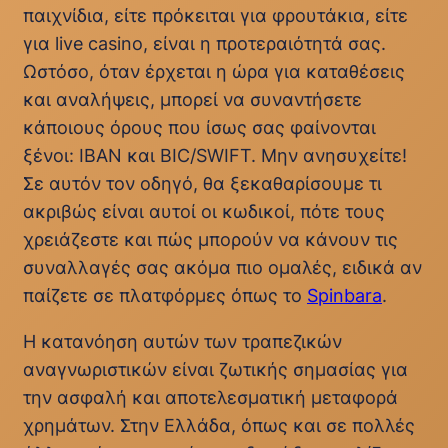
παιχνίδια, είτε πρόκειται για φρουτάκια, είτε
για live casino, είναι η προτεραιότητά σας.
Ωστόσο, όταν έρχεται η ώρα για καταθέσεις
και αναλήψεις, μπορεί να συναντήσετε
κάποιους όρους που ίσως σας φαίνονται
ξένοι: IBAN και BIC/SWIFT. Μην ανησυχείτε!
Σε αυτόν τον οδηγό, θα ξεκαθαρίσουμε τι
ακριβώς είναι αυτοί οι κωδικοί, πότε τους
χρειάζεστε και πώς μπορούν να κάνουν τις
συναλλαγές σας ακόμα πιο ομαλές, ειδικά αν
παίζετε σε πλατφόρμες όπως το
Spinbara
.
Η κατανόηση αυτών των τραπεζικών
αναγνωριστικών είναι ζωτικής σημασίας για
την ασφαλή και αποτελεσματική μεταφορά
χρημάτων. Στην Ελλάδα, όπως και σε πολλές