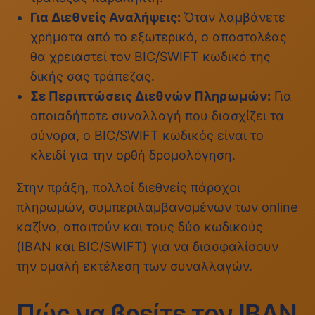
Για Διεθνείς Αναλήψεις:
Όταν λαμβάνετε
χρήματα από το εξωτερικό, ο αποστολέας
θα χρειαστεί τον BIC/SWIFT κωδικό της
δικής σας τράπεζας.
Σε Περιπτώσεις Διεθνών Πληρωμών:
Για
οποιαδήποτε συναλλαγή που διασχίζει τα
σύνορα, ο BIC/SWIFT κωδικός είναι το
κλειδί για την ορθή δρομολόγηση.
Στην πράξη, πολλοί διεθνείς πάροχοι
πληρωμών, συμπεριλαμβανομένων των online
καζίνο, απαιτούν και τους δύο κωδικούς
(IBAN και BIC/SWIFT) για να διασφαλίσουν
την ομαλή εκτέλεση των συναλλαγών.
Πώς να βρείτε τον IBAN