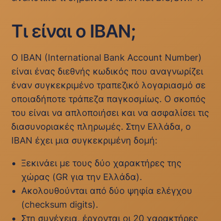
Τι είναι ο IBAN;
Ο IBAN (International Bank Account Number)
είναι ένας διεθνής κωδικός που αναγνωρίζει
έναν συγκεκριμένο τραπεζικό λογαριασμό σε
οποιαδήποτε τράπεζα παγκοσμίως. Ο σκοπός
του είναι να απλοποιήσει και να ασφαλίσει τις
διασυνοριακές πληρωμές. Στην Ελλάδα, ο
IBAN έχει μια συγκεκριμένη δομή:
Ξεκινάει με τους δύο χαρακτήρες της
χώρας (GR για την Ελλάδα).
Ακολουθούνται από δύο ψηφία ελέγχου
(checksum digits).
Στη συνέχεια, έρχονται οι 20 χαρακτήρες