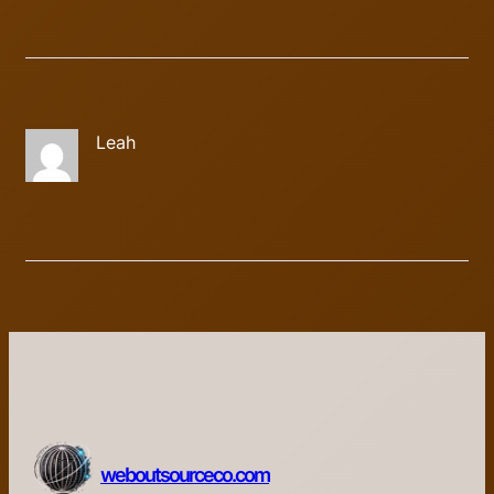
Leah
weboutsourceco.com