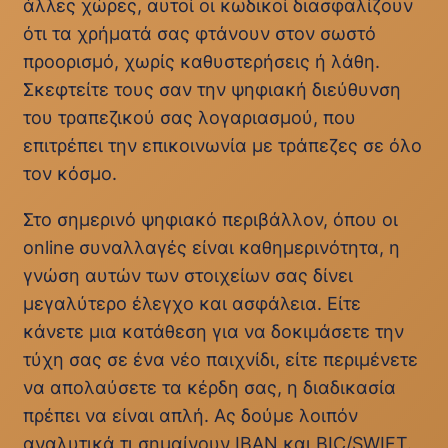
άλλες χώρες, αυτοί οι κωδικοί διασφαλίζουν
ότι τα χρήματά σας φτάνουν στον σωστό
προορισμό, χωρίς καθυστερήσεις ή λάθη.
Σκεφτείτε τους σαν την ψηφιακή διεύθυνση
του τραπεζικού σας λογαριασμού, που
επιτρέπει την επικοινωνία με τράπεζες σε όλο
τον κόσμο.
Στο σημερινό ψηφιακό περιβάλλον, όπου οι
online συναλλαγές είναι καθημερινότητα, η
γνώση αυτών των στοιχείων σας δίνει
μεγαλύτερο έλεγχο και ασφάλεια. Είτε
κάνετε μια κατάθεση για να δοκιμάσετε την
τύχη σας σε ένα νέο παιχνίδι, είτε περιμένετε
να απολαύσετε τα κέρδη σας, η διαδικασία
πρέπει να είναι απλή. Ας δούμε λοιπόν
αναλυτικά τι σημαίνουν IBAN και BIC/SWIFT.