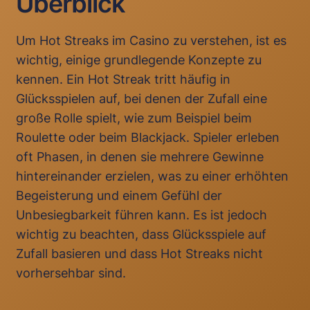
Überblick
Um Hot Streaks im Casino zu verstehen, ist es
wichtig, einige grundlegende Konzepte zu
kennen. Ein Hot Streak tritt häufig in
Glücksspielen auf, bei denen der Zufall eine
große Rolle spielt, wie zum Beispiel beim
Roulette oder beim Blackjack. Spieler erleben
oft Phasen, in denen sie mehrere Gewinne
hintereinander erzielen, was zu einer erhöhten
Begeisterung und einem Gefühl der
Unbesiegbarkeit führen kann. Es ist jedoch
wichtig zu beachten, dass Glücksspiele auf
Zufall basieren und dass Hot Streaks nicht
vorhersehbar sind.