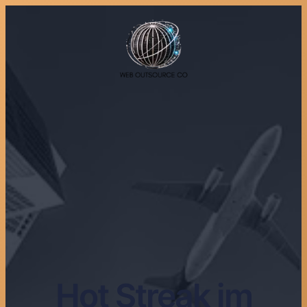
Hot Streak im