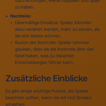
dazu ermutigen, weiterzuspielen und Spaß
zu haben.
Nachteile:
Übermäßige Einsätze: Spieler könnten
dazu verleitet werden, mehr zu setzen, als
sie sich leisten können.
Illusion der Kontrolle: Spieler könnten
glauben, dass sie die Kontrolle über das
Spiel haben, was zu riskanten
Entscheidungen führen kann.
Zusätzliche Einblicke
Es gibt einige wichtige Punkte, die Spieler
beachten sollten, wenn sie mit Hot Streaks
umgehen: