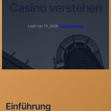
Casino verstehen
Leah
·
Jun 13, 2026
·
Uncategorized
Einführung