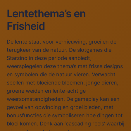
Lentethema’s en
Frisheid
De lente staat voor vernieuwing, groei en de
terugkeer van de natuur. De slotgames die
Starzino in deze periode aanbiedt,
weerspiegelen deze thema’s met frisse designs
en symbolen die de natuur vieren. Verwacht
spellen met bloeiende bloemen, jonge dieren,
groene weiden en lente-achtige
weersomstandigheden. De gameplay kan een
gevoel van opwinding en groei bieden, met
bonusfuncties die symboliseren hoe dingen tot
bloei komen. Denk aan ‘cascading reels’ waarbij