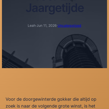
Jaargetijde
Leah
·
Jun 11, 2026
·
Uncategorized
Voor de doorgewinterde gokker die altijd op
zoek is naar de volgende grote winst, is het