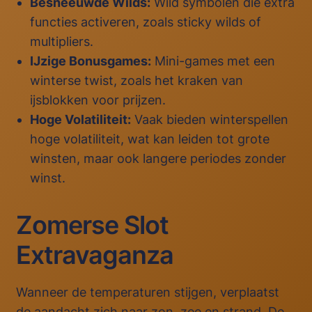
Besneeuwde Wilds:
Wild symbolen die extra
functies activeren, zoals sticky wilds of
multipliers.
IJzige Bonusgames:
Mini-games met een
winterse twist, zoals het kraken van
ijsblokken voor prijzen.
Hoge Volatiliteit:
Vaak bieden winterspellen
hoge volatiliteit, wat kan leiden tot grote
winsten, maar ook langere periodes zonder
winst.
Zomerse Slot
Extravaganza
Wanneer de temperaturen stijgen, verplaatst
de aandacht zich naar zon, zee en strand. De