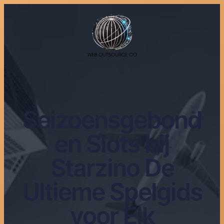
Seizoensgebond
en Slots bij
Starzino De
Ultieme Spelgids
voor Elk