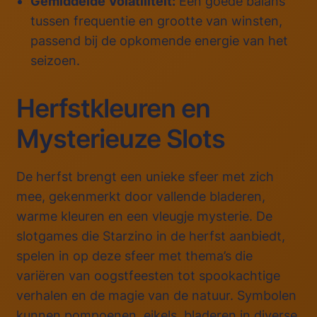
Gemiddelde Volatiliteit:
Een goede balans
tussen frequentie en grootte van winsten,
passend bij de opkomende energie van het
seizoen.
Herfstkleuren en
Mysterieuze Slots
De herfst brengt een unieke sfeer met zich
mee, gekenmerkt door vallende bladeren,
warme kleuren en een vleugje mysterie. De
slotgames die Starzino in de herfst aanbiedt,
spelen in op deze sfeer met thema’s die
variëren van oogstfeesten tot spookachtige
verhalen en de magie van de natuur. Symbolen
kunnen pompoenen, eikels, bladeren in diverse