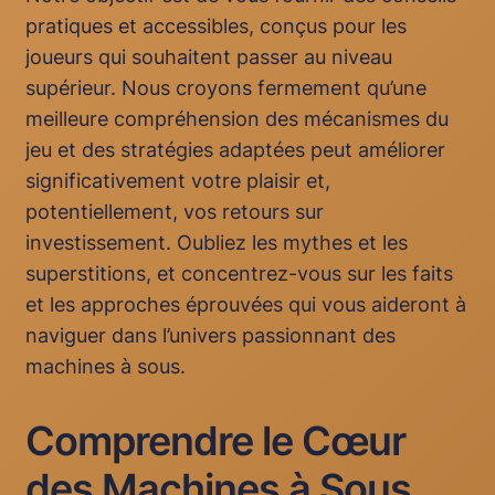
pratiques et accessibles, conçus pour les
joueurs qui souhaitent passer au niveau
supérieur. Nous croyons fermement qu’une
meilleure compréhension des mécanismes du
jeu et des stratégies adaptées peut améliorer
significativement votre plaisir et,
potentiellement, vos retours sur
investissement. Oubliez les mythes et les
superstitions, et concentrez-vous sur les faits
et les approches éprouvées qui vous aideront à
naviguer dans l’univers passionnant des
machines à sous.
Comprendre le Cœur
des Machines à Sous