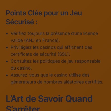
Points Clés pour un Jeu
Sécurisé :
Vérifiez toujours la présence d’une licence
valide (ANJ en France).
Privilégiez les casinos qui affichent des
certificats de sécurité (SSL).
Consultez les politiques de jeu responsable
du casino.
Assurez-vous que le casino utilise des
générateurs de nombres aléatoires certifiés.
L’Art de Savoir Quand
S’arrêter