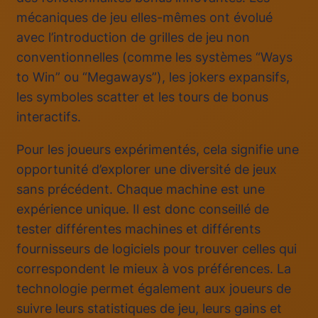
mécaniques de jeu elles-mêmes ont évolué
avec l’introduction de grilles de jeu non
conventionnelles (comme les systèmes “Ways
to Win” ou “Megaways”), les jokers expansifs,
les symboles scatter et les tours de bonus
interactifs.
Pour les joueurs expérimentés, cela signifie une
opportunité d’explorer une diversité de jeux
sans précédent. Chaque machine est une
expérience unique. Il est donc conseillé de
tester différentes machines et différents
fournisseurs de logiciels pour trouver celles qui
correspondent le mieux à vos préférences. La
technologie permet également aux joueurs de
suivre leurs statistiques de jeu, leurs gains et