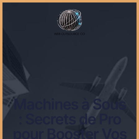
Machines à Sous
: Secrets de Pro
pour Booster Vos