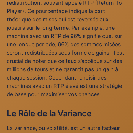
redistribution, souvent appelé RTP (Return To
Player). Ce pourcentage indique la part
théorique des mises qui est reversée aux
joueurs sur le long terme. Par exemple, une
machine avec un RTP de 96% signifie que, sur
une longue période, 96% des sommes misées
seront redistribuées sous forme de gains. Il est
crucial de noter que ce taux s’applique sur des
millions de tours et ne garantit pas un gain à
chaque session. Cependant, choisir des
machines avec un RTP élevé est une stratégie
de base pour maximiser vos chances.
Le Rôle de la Variance
La variance, ou volatilité, est un autre facteur