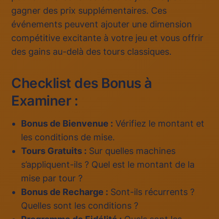
gagner des prix supplémentaires. Ces
événements peuvent ajouter une dimension
compétitive excitante à votre jeu et vous offrir
des gains au-delà des tours classiques.
Checklist des Bonus à
Examiner :
Bonus de Bienvenue :
Vérifiez le montant et
les conditions de mise.
Tours Gratuits :
Sur quelles machines
s’appliquent-ils ? Quel est le montant de la
mise par tour ?
Bonus de Recharge :
Sont-ils récurrents ?
Quelles sont les conditions ?