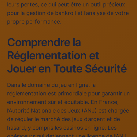
leurs pertes, ce qui peut être un outil précieux
pour la gestion de bankroll et l’analyse de votre
propre performance.
Comprendre la
Réglementation et
Jouer en Toute Sécurité
Dans le domaine du jeu en ligne, la
réglementation est primordiale pour garantir un
environnement sûr et équitable. En France,
l’Autorité Nationale des Jeux (ANJ) est chargée
de réguler le marché des jeux d’argent et de
hasard, y compris les casinos en ligne. Les
opérateurs qui détiennent une licence de l’ANJ