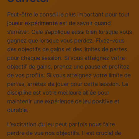
Peut-être le conseil le plus important pour tout
joueur expérimenté est de savoir quand
s’arrêter. Cela s’applique aussi bien lorsque vous
gagnez que lorsque vous perdez. Fixez-vous
des objectifs de gains et des limites de pertes
pour chaque session. Si vous atteignez votre
objectif de gains, prenez une pause et profitez
de vos profits. Si vous atteignez votre limite de
pertes, arrêtez de jouer pour cette session. La
discipline est votre meilleure alliée pour
maintenir une expérience de jeu positive et
durable.
L’excitation du jeu peut parfois nous faire
perdre de vue nos objectifs. Il est crucial de