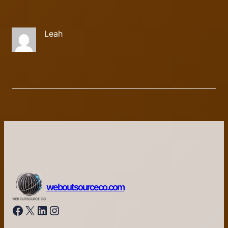
Leah
weboutsourceco.com
Facebook
X
LinkedIn
Instagram