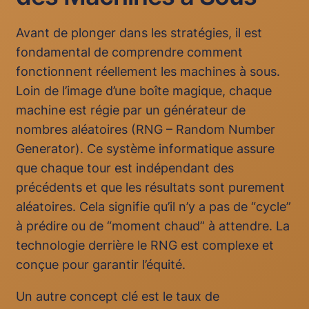
Avant de plonger dans les stratégies, il est
fondamental de comprendre comment
fonctionnent réellement les machines à sous.
Loin de l’image d’une boîte magique, chaque
machine est régie par un générateur de
nombres aléatoires (RNG – Random Number
Generator). Ce système informatique assure
que chaque tour est indépendant des
précédents et que les résultats sont purement
aléatoires. Cela signifie qu’il n’y a pas de “cycle”
à prédire ou de “moment chaud” à attendre. La
technologie derrière le RNG est complexe et
conçue pour garantir l’équité.
Un autre concept clé est le taux de