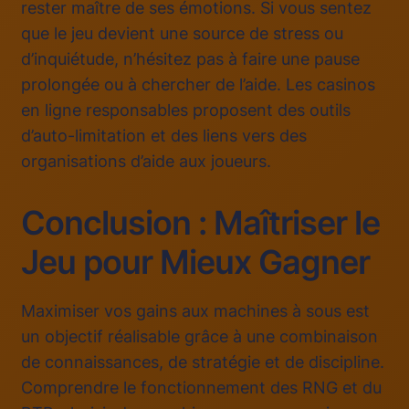
rester maître de ses émotions. Si vous sentez
que le jeu devient une source de stress ou
d’inquiétude, n’hésitez pas à faire une pause
prolongée ou à chercher de l’aide. Les casinos
en ligne responsables proposent des outils
d’auto-limitation et des liens vers des
organisations d’aide aux joueurs.
Conclusion : Maîtriser le
Jeu pour Mieux Gagner
Maximiser vos gains aux machines à sous est
un objectif réalisable grâce à une combinaison
de connaissances, de stratégie et de discipline.
Comprendre le fonctionnement des RNG et du