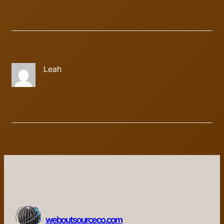
Leah
weboutsourceco.com