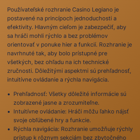
Používateľské rozhranie Casino Legiano je
postavené na princípoch jednoduchosti a
efektivity. Hlavným cieľom je zabezpečiť, aby
sa hráči mohli rýchlo a bez problémov
orientovať v ponuke hier a funkcií. Rozhranie je
navrhnuté tak, aby bolo prístupné pre
všetkých, bez ohľadu na ich technické
zručnosti. Dôležitými aspektmi sú prehľadnosť,
intuitívne ovládanie a rýchla navigácia.
Prehľadnosť: Všetky dôležité informácie sú
zobrazené jasne a zrozumiteľne.
Intuitívne ovládanie: Hráči môžu ľahko nájsť
svoje obľúbené hry a funkcie.
Rýchla navigácia: Rozhranie umožňuje rýchly
prístup k rôznym sekciám bez zbytočného