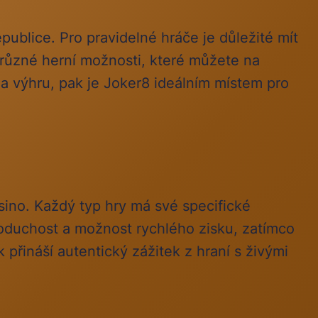
publice. Pro pravidelné hráče je důležité mít
 různé herní možnosti, které můžete na
na výhru, pak je Joker8 ideálním místem pro
asino. Každý typ hry má své specifické
dnoduchost a možnost rychlého zisku, zatímco
k přináší autentický zážitek z hraní s živými