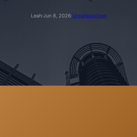
Leah
·
Jun 8, 2026
·
Uncategorized