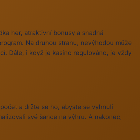
dka her, atraktivní bonusy a snadná
tý program. Na druhou stranu, nevýhodou může
í. Dále, i když je kasino regulováno, je vždy
zpočet a držte se ho, abyste se vyhnuli
alizovali své šance na výhru. A nakonec,