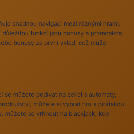
žňuje snadnou navigaci mezi různými hrami.
í důležitou funkcí jsou bonusy a promoakce,
nebo bonusy za první vklad, což může
ci se můžete podívat na sekci s automaty,
rodružství, můžete si vybrat hru s pirátskou
ry, můžete se vrhnout na blackjack, kde