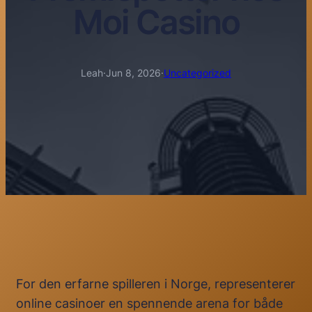
Moi Casino
Leah
·
Jun 8, 2026
·
Uncategorized
For den erfarne spilleren i Norge, representerer
online casinoer en spennende arena for både