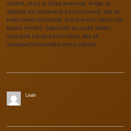
zážitok, ktorý je ťažké prekonať. Avšak, je
dôležité byť obozretný a informovaný, aby sa
hráči mohli rozhodnúť, či je pre nich takýto typ
kasína vhodný. Odporúča sa využiť všetky
dostupné zdroje a informácie, aby sa
zabezpečil maximálny herný zážitok.
Leah