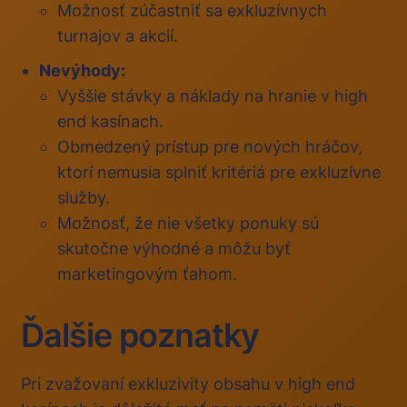
Možnosť zúčastniť sa exkluzívnych
turnajov a akcií.
Nevýhody:
Vyššie stávky a náklady na hranie v high
end kasínach.
Obmedzený prístup pre nových hráčov,
ktorí nemusia splniť kritériá pre exkluzívne
služby.
Možnosť, že nie všetky ponuky sú
skutočne výhodné a môžu byť
marketingovým ťahom.
Ďalšie poznatky
Pri zvažovaní exkluzivity obsahu v high end