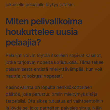
jokaiselle pelaajalle löytyy jotakin.
Miten pelivalikoima
houkuttelee uusia
pelaajia?
Pelaajat voivat löytää itselleen sopivat kasinot,
jotka tarjoavat nopeita kotiutuksia. Tämä tekee
pelaamisesta entistä miellyttävämpää, kun voit
nauttia voitoistasi nopeasti.
Kasinovalinta on lopulta henkilökohtainen
päätös, joka perustuu omiin mieltymyksiisi ja
tarpeisiisi. Ota aikaa tutustua eri vaihtoehtoihin
ja löydä se, joka parhaiten palvelee sinua. Näin