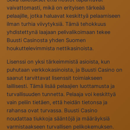
vaivattomasti, mikä on erityisen tärkeää
pelaajille, jotka haluavat keskittyä pelaamiseen
ilman turhia viivytyksiä. Tämä tehokkuus
yhdistettynä laajaan pelivalikoimaan tekee
Buusti Casinosta yhden Suomen
houkuttelevimmista nettikasinoista.
Lisenssi on yksi tärkeimmistä asioista, kun
puhutaan verkkokasinoista, ja Buusti Casino on
saanut tarvittavat lisenssit toimiakseen
laillisesti. Tämä lisää pelaajien luottamusta ja
turvallisuuden tunnetta. Pelaaja voi keskittyä
vain peliin tietäen, että heidän tietonsa ja
rahansa ovat turvassa. Buusti Casino
noudattaa tiukkoja sääntöjä ja määräyksiä
varmistaakseen turvallisen pelikokemuksen.