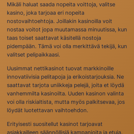
Mikäli haluat saada nopeita voittoja, valitse
kasino, joka tarjoaa eri nopeita
nostovaihtoehtoja. Joillakin kasinoilla voit
nostaa voitot jopa muutamassa minuutissa, kun
taas toiset saattavat käsitellä nostoja
pidempään. Tämä voi olla merkittävä tekijä, kun
valitset pelipaikkaasi.
Uusimmat nettikasinot tuovat markkinoille
innovatiivisia pelitapoja ja erikoistarjouksia. Ne
saattavat tarjota uniikkeja pelejä, joita et löydä
vanhemmilta kasinoilta. Uuden kasinon valinta
voi olla riskialtista, mutta myös palkitsevaa, jos
löydät luotettavan vaihtoehdon.
Erityisesti suositellut kasinot tarjoavat
asiakkailleen säännöllisiä kampanjoita ja etuja.