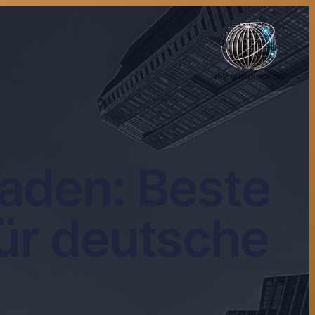
faden: Beste
für deutsche