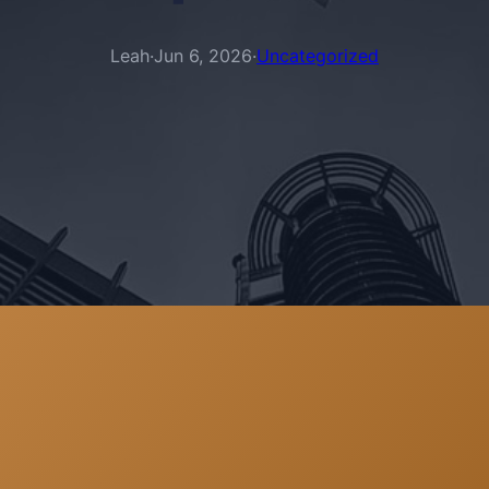
Leah
·
Jun 6, 2026
·
Uncategorized