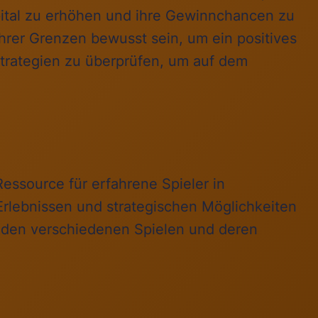
pital zu erhöhen und ihre Gewinnchancen zu
hrer Grenzen bewusst sein, um ein positives
Strategien zu überprüfen, um auf dem
essource für erfahrene Spieler in
 Erlebnissen und strategischen Möglichkeiten
it den verschiedenen Spielen und deren