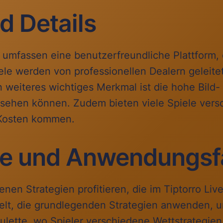
 Details
umfassen eine benutzerfreundliche Plattform, d
le werden von professionellen Dealern geleitet,
n weiteres wichtiges Merkmal ist die hohe Bild
lar sehen können. Zudem bieten viele Spiele ver
e Kosten kommen.
ele und Anwendungsf
enen Strategien profitieren, die im Tiptorro 
spielt, die grundlegenden Strategien anwenden
oulette, wo Spieler verschiedene Wettstrategie