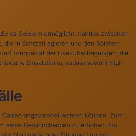
ie es Spielern ermöglicht, nahtlos zwischen
 die in Echtzeit agieren und den Spielern
- und Tonqualität der Live-Übertragungen, die
schiedene Einsatzlimits, sodass sowohl High
älle
Live Casino angewendet werden können. Zum
, um seine Gewinnchancen zu erhöhen. Ein
n wie Martingale oder Fibonacci nutzen