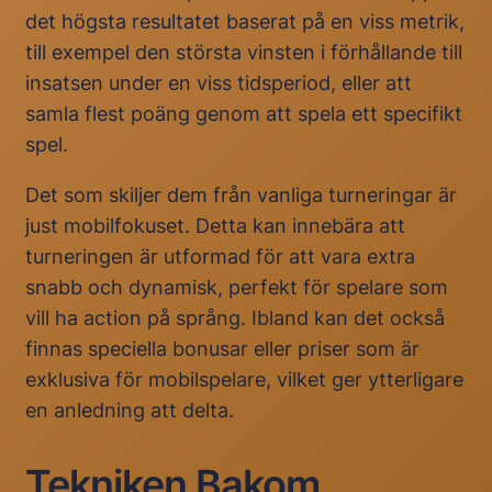
det högsta resultatet baserat på en viss metrik,
till exempel den största vinsten i förhållande till
insatsen under en viss tidsperiod, eller att
samla flest poäng genom att spela ett specifikt
spel.
Det som skiljer dem från vanliga turneringar är
just mobilfokuset. Detta kan innebära att
turneringen är utformad för att vara extra
snabb och dynamisk, perfekt för spelare som
vill ha action på språng. Ibland kan det också
finnas speciella bonusar eller priser som är
exklusiva för mobilspelare, vilket ger ytterligare
en anledning att delta.
Tekniken Bakom