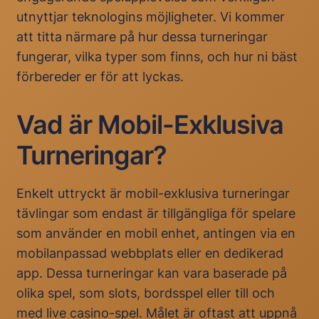
utnyttjar teknologins möjligheter. Vi kommer
att titta närmare på hur dessa turneringar
fungerar, vilka typer som finns, och hur ni bäst
förbereder er för att lyckas.
Vad är Mobil-Exklusiva
Turneringar?
Enkelt uttryckt är mobil-exklusiva turneringar
tävlingar som endast är tillgängliga för spelare
som använder en mobil enhet, antingen via en
mobilanpassad webbplats eller en dedikerad
app. Dessa turneringar kan vara baserade på
olika spel, som slots, bordsspel eller till och
med live casino-spel. Målet är oftast att uppnå