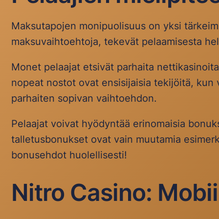
Maksutapojen monipuolisuus on yksi tärkeimmist
maksuvaihtoehtoja, tekevät pelaamisesta h
Monet pelaajat etsivät parhaita nettikasinoit
nopeat nostot ovat ensisijaisia tekijöitä, kun 
parhaiten sopivan vaihtoehdon.
Pelaajat voivat hyödyntää erinomaisia bonuks
talletusbonukset ovat vain muutamia esimerkk
bonusehdot huolellisesti!
Nitro Casino: Mobi