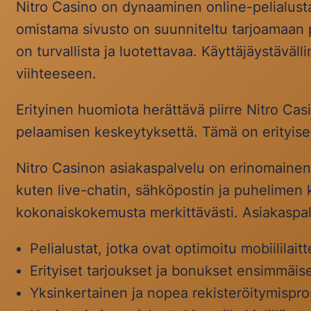
Nitro Casino on dynaaminen online-pelialusta
omistama sivusto on suunniteltu tarjoamaan 
on turvallista ja luotettavaa. Käyttäjäystäväl
viihteeseen.
Erityinen huomiota herättävä piirre Nitro Cas
pelaamisen keskeytyksettä. Tämä on erityisen
Nitro Casinon asiakaspalvelu on erinomainen r
kuten live-chatin, sähköpostin ja puhelimen 
kokonaiskokemusta merkittävästi. Asiakaspalve
Pelialustat, jotka ovat optimoitu mobiililaitte
Erityiset tarjoukset ja bonukset ensimmäise
Yksinkertainen ja nopea rekisteröitymispro