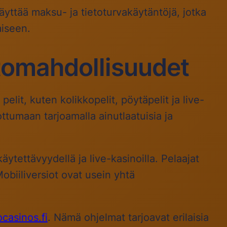
äyttää maksu- ja tietoturvakäytäntöjä, jotka
miseen.
ttomahdollisuudet
elit, kuten kolikkopelit, pöytäpelit ja live-
ottumaan tarjoamalla ainutlaatuisia ja
äytettävyydellä ja live-kasinoilla. Pelaajat
obiiliversiot ovat usein yhtä
ocasinos.fi
. Nämä ohjelmat tarjoavat erilaisia