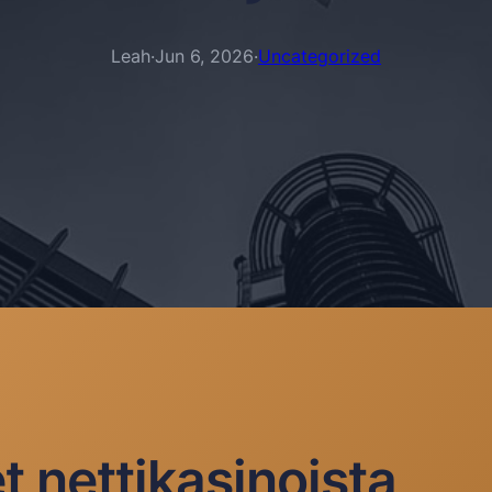
Leah
·
Jun 6, 2026
·
Uncategorized
t nettikasinoista