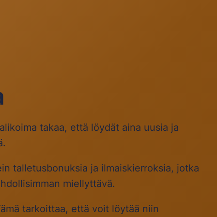
a
likoima takaa, että löydät aina uusia ja
ä.
in talletusbonuksia ja ilmaiskierroksia, jotka
hdollisimman miellyttävä.
ämä tarkoittaa, että voit löytää niin