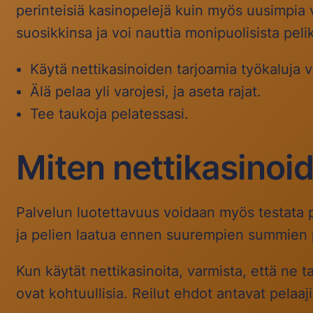
perinteisiä kasinopelejä kuin myös uusimpia v
suosikkinsa ja voi nauttia monipuolisista pel
Käytä nettikasinoiden tarjoamia työkaluja 
Älä pelaa yli varojesi, ja aseta rajat.
Tee taukoja pelatessasi.
Miten nettikasinoid
Palvelun luotettavuus voidaan myös testata pe
ja pelien laatua ennen suurempien summien p
Kun käytät nettikasinoita, varmista, että ne t
ovat kohtuullisia. Reilut ehdot antavat pelaaji