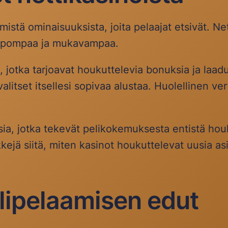
ä ominaisuuksista, joita pelaajat etsivät. Netti
elpompaa ja mukavampaa.
a, jotka tarjoavat houkuttelevia bonuksia ja laad
valitset itsellesi sopivaa alustaa. Huolellinen ver
ia, jotka tekevät pelikokemuksesta entistä hou
ejä siitä, miten kasinot houkuttelevat uusia asi
ilipelaamisen edut