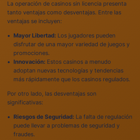
La operación de casinos sin licencia presenta
tanto ventajas como desventajas. Entre las
ventajas se incluyen:
Mayor Libertad:
Los jugadores pueden
disfrutar de una mayor variedad de juegos y
promociones.
Innovación:
Estos casinos a menudo
adoptan nuevas tecnologías y tendencias
más rápidamente que los casinos regulados.
Por otro lado, las desventajas son
significativas:
Riesgos de Seguridad:
La falta de regulación
puede llevar a problemas de seguridad y
fraudes.