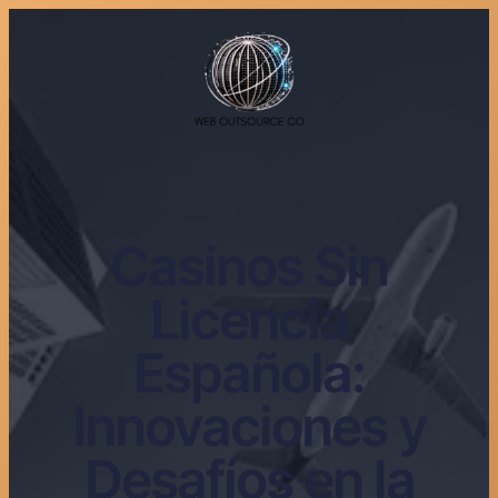
Casinos Sin
Licencia
Española:
Innovaciones y
Desafíos en la