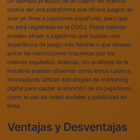
Un ejemplo práctico de un casino sin licencia
podría ser una plataforma que ofrece juegos de
azar en línea a jugadores españoles, pero que
no está registrada en la DGOJ. Estos casinos
pueden atraer a jugadores que buscan una
experiencia de juego más flexible o que desean
evitar las restricciones impuestas por los
casinos regulados. Además, los analistas de la
industria pueden observar cómo estos casinos
innovadores utilizan estrategias de marketing
digital para captar la atención de los jugadores,
como el uso de redes sociales y publicidad en
línea.
Ventajas y Desventajas