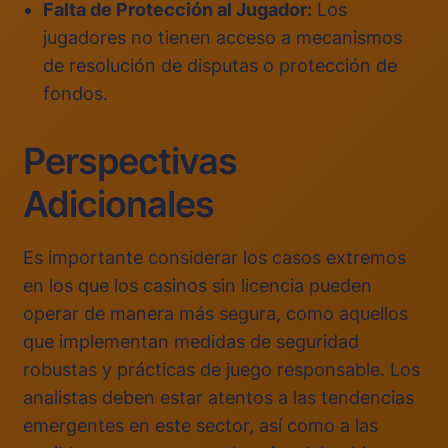
Falta de Protección al Jugador:
Los
jugadores no tienen acceso a mecanismos
de resolución de disputas o protección de
fondos.
Perspectivas
Adicionales
Es importante considerar los casos extremos
en los que los casinos sin licencia pueden
operar de manera más segura, como aquellos
que implementan medidas de seguridad
robustas y prácticas de juego responsable. Los
analistas deben estar atentos a las tendencias
emergentes en este sector, así como a las