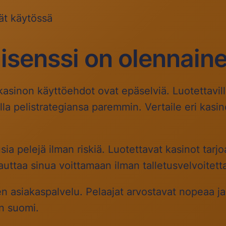
t käytössä
lisenssi on olennain
kasinon käyttöehdot ovat epäselviä. Luotettavill
lla pelistrategiansa paremmin. Vertaile eri kasin
usia pelejä ilman riskiä. Luotettavat kasinot tarj
uttaa sinua voittamaan ilman talletusvelvoitett
en asiakaspalvelu. Pelaajat arvostavat nopeaa ja
en suomi.