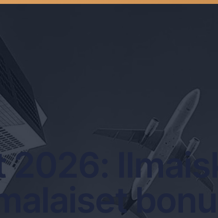
 2026: Ilmais
malaiset bonu