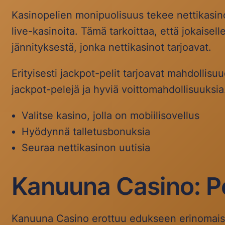
Kasinopelien monipuolisuus tekee nettikasinois
live-kasinoita. Tämä tarkoittaa, että jokaiselle
jännityksestä, jonka nettikasinot tarjoavat.
Erityisesti jackpot-pelit tarjoavat mahdollisuu
jackpot-pelejä ja hyviä voittomahdollisuuksia
Valitse kasino, jolla on mobiilisovellus
Hyödynnä talletusbonuksia
Seuraa nettikasinon uutisia
Kanuuna Casino: Pel
Kanuuna Casino erottuu edukseen erinomaisill