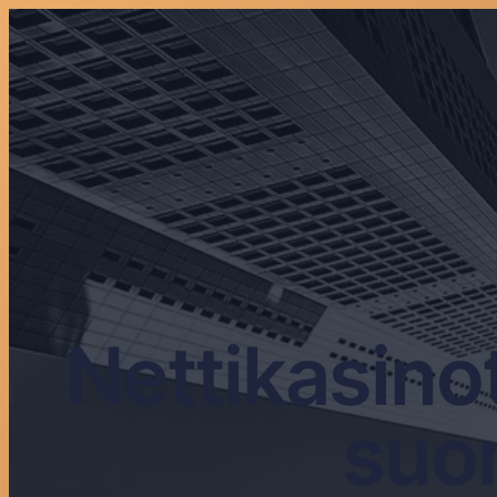
Nettikasinot
suo