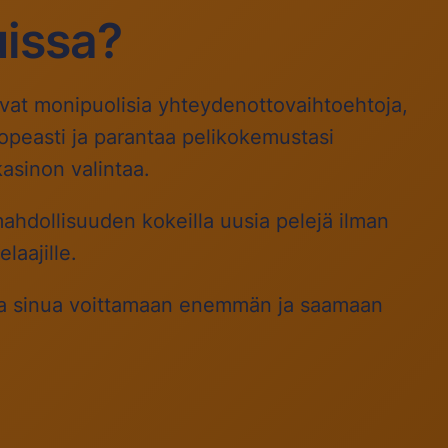
uissa?
oavat monipuolisia yhteydenottovaihtoehtoja,
nopeasti ja parantaa pelikokemustasi
asinon valintaa.
 mahdollisuuden kokeilla uusia pelejä ilman
laajille.
ttaa sinua voittamaan enemmän ja saamaan