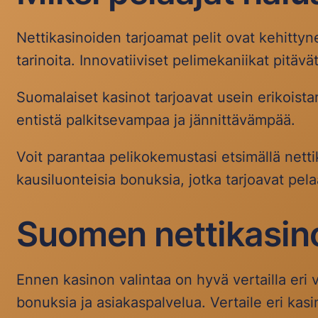
Nettikasinoiden tarjoamat pelit ovat kehittynee
tarinoita. Innovatiiviset pelimekaniikat pitävä
Suomalaiset kasinot tarjoavat usein erikoistar
entistä palkitsevampaa ja jännittävämpää.
Voit parantaa pelikokemustasi etsimällä nettik
kausiluonteisia bonuksia, jotka tarjoavat pela
Suomen nettikasin
Ennen kasinon valintaa on hyvä vertailla eri va
bonuksia ja asiakaspalvelua. Vertaile eri kasi