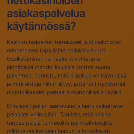
nettikasinoiden
asiakaspalvelua
käytännössä?
Kasinon tarjoamat turnaukset ja kilpailut ovat
erinomainen tapa lisätä peliaktiivisuutta.
Osallistuminen turnauksiin voi tarjota
jännittäviä mahdollisuuksia voittaa suuria
palkintoja. Tarkista, mitä kilpailuja on käynnissä
ja mitä ehtoja niihin liittyy, jotta voit hyödyntää
mahdollisuudet parhaalla mahdollisella tavalla.
Erityisesti pelien saatavuus ja laatu vaikuttavat
pelaajien valintoihin. Tarkista, että kasino
tarjoaa pelejä tunnetuilta pelinvalmistajilta,
mikä takaa korkean laadun ja innostavan