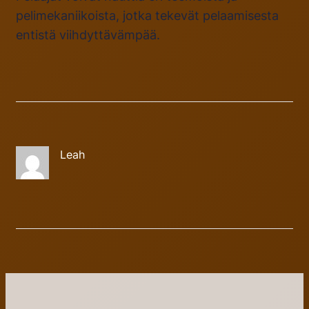
pelimekaniikoista, jotka tekevät pelaamisesta
entistä viihdyttävämpää.
Leah