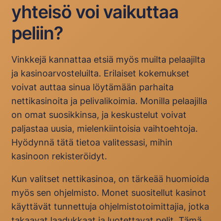
yhteisö voi vaikuttaa
peliin?
Vinkkejä kannattaa etsiä myös muilta pelaajilta
ja kasinoarvosteluilta. Erilaiset kokemukset
voivat auttaa sinua löytämään parhaita
nettikasinoita ja pelivalikoimia. Monilla pelaajilla
on omat suosikkinsa, ja keskustelut voivat
paljastaa uusia, mielenkiintoisia vaihtoehtoja.
Hyödynnä tätä tietoa valitessasi, mihin
kasinoon rekisteröidyt.
Kun valitset nettikasinoa, on tärkeää huomioida
myös sen ohjelmisto. Monet suositellut kasinot
käyttävät tunnettuja ohjelmistotoimittajia, jotka
takaavat laadukkaat ja luotettavat pelit. Tämä