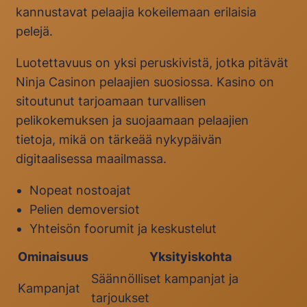
kannustavat pelaajia kokeilemaan erilaisia
pelejä.
Luotettavuus on yksi peruskivistä, jotka pitävät
Ninja Casinon pelaajien suosiossa. Kasino on
sitoutunut tarjoamaan turvallisen
pelikokemuksen ja suojaamaan pelaajien
tietoja, mikä on tärkeää nykypäivän
digitaalisessa maailmassa.
Nopeat nostoajat
Pelien demoversiot
Yhteisön foorumit ja keskustelut
Ominaisuus
Yksityiskohta
Säännölliset kampanjat ja
Kampanjat
tarjoukset