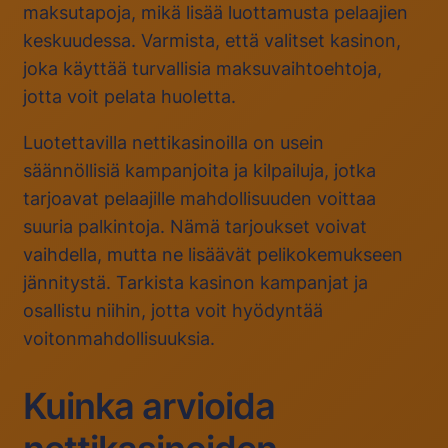
maksutapoja, mikä lisää luottamusta pelaajien
keskuudessa. Varmista, että valitset kasinon,
joka käyttää turvallisia maksuvaihtoehtoja,
jotta voit pelata huoletta.
Luotettavilla nettikasinoilla on usein
säännöllisiä kampanjoita ja kilpailuja, jotka
tarjoavat pelaajille mahdollisuuden voittaa
suuria palkintoja. Nämä tarjoukset voivat
vaihdella, mutta ne lisäävät pelikokemukseen
jännitystä. Tarkista kasinon kampanjat ja
osallistu niihin, jotta voit hyödyntää
voitonmahdollisuuksia.
Kuinka arvioida