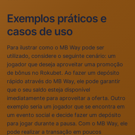
Exemplos práticos e
casos de uso
Para ilustrar como o MB Way pode ser
utilizado, considere o seguinte cenário: um
jogador que deseja aproveitar uma promoção
de bônus no Rokubet. Ao fazer um depósito
rápido através do MB Way, ele pode garantir
que o seu saldo esteja disponível
imediatamente para aproveitar a oferta. Outro
exemplo seria um jogador que se encontra em
um evento social e decide fazer um depósito
para jogar durante a pausa. Com o MB Way, ele
pode realizar a transação em poucos