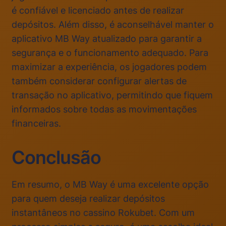
é confiável e licenciado antes de realizar
depósitos. Além disso, é aconselhável manter o
aplicativo MB Way atualizado para garantir a
segurança e o funcionamento adequado. Para
maximizar a experiência, os jogadores podem
também considerar configurar alertas de
transação no aplicativo, permitindo que fiquem
informados sobre todas as movimentações
financeiras.
Conclusão
Em resumo, o MB Way é uma excelente opção
para quem deseja realizar depósitos
instantâneos no cassino Rokubet. Com um