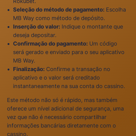
Rokubet.
Seleção do método de pagamento:
Escolha
MB Way como método de depósito.
Inserção do valor:
Indique o montante que
deseja depositar.
Confirmação do pagamento:
Um código
será gerado e enviado para o seu aplicativo
MB Way.
Finalização:
Confirme a transação no
aplicativo e o valor será creditado
instantaneamente na sua conta do cassino.
Este método não só é rápido, mas também
oferece um nível adicional de segurança, uma
vez que não é necessário compartilhar
informações bancárias diretamente com o
cassino.