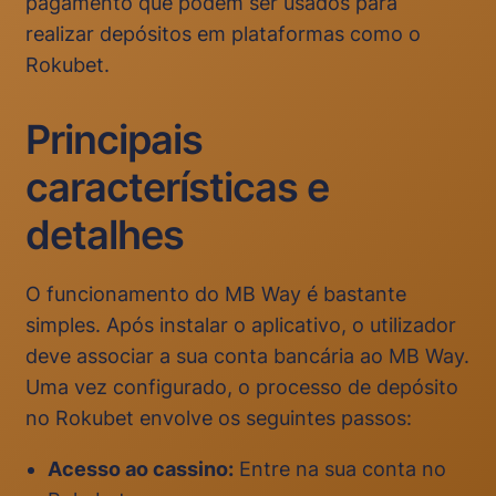
pagamento que podem ser usados para
realizar depósitos em plataformas como o
Rokubet.
Principais
características e
detalhes
O funcionamento do MB Way é bastante
simples. Após instalar o aplicativo, o utilizador
deve associar a sua conta bancária ao MB Way.
Uma vez configurado, o processo de depósito
no Rokubet envolve os seguintes passos:
Acesso ao cassino:
Entre na sua conta no