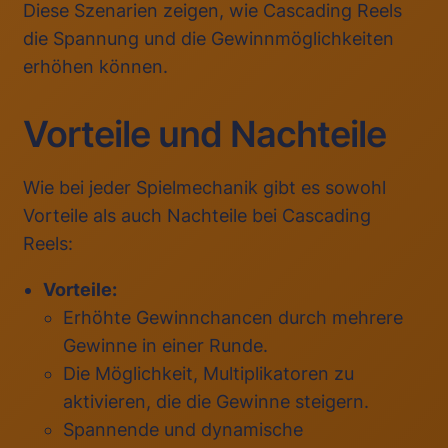
Diese Szenarien zeigen, wie Cascading Reels
die Spannung und die Gewinnmöglichkeiten
erhöhen können.
Vorteile und Nachteile
Wie bei jeder Spielmechanik gibt es sowohl
Vorteile als auch Nachteile bei Cascading
Reels:
Vorteile:
Erhöhte Gewinnchancen durch mehrere
Gewinne in einer Runde.
Die Möglichkeit, Multiplikatoren zu
aktivieren, die die Gewinne steigern.
Spannende und dynamische