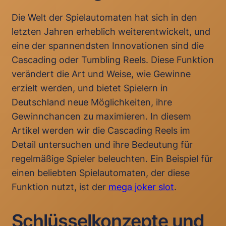
Die Welt der Spielautomaten hat sich in den
letzten Jahren erheblich weiterentwickelt, und
eine der spannendsten Innovationen sind die
Cascading oder Tumbling Reels. Diese Funktion
verändert die Art und Weise, wie Gewinne
erzielt werden, und bietet Spielern in
Deutschland neue Möglichkeiten, ihre
Gewinnchancen zu maximieren. In diesem
Artikel werden wir die Cascading Reels im
Detail untersuchen und ihre Bedeutung für
regelmäßige Spieler beleuchten. Ein Beispiel für
einen beliebten Spielautomaten, der diese
Funktion nutzt, ist der
mega joker slot
.
Schlüsselkonzepte und