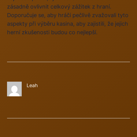
zásadně ovlivnit celkový zážitek z hraní.
Doporučuje se, aby hráči pečlivě zvažovali tyto
aspekty při výběru kasina, aby zajistili, že jejich
herní zkušenosti budou co nejlepší.
Leah