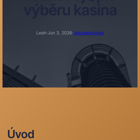
výběru kasina
Leah
·
Jun 3, 2026
·
Uncategorized
Úvod