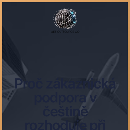
Proč zákaznická
podpora v
češtině
rozhoduje při