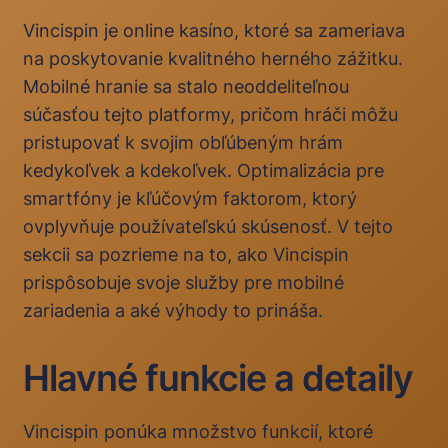
Vincispin je online kasíno, ktoré sa zameriava
na poskytovanie kvalitného herného zážitku.
Mobilné hranie sa stalo neoddeliteľnou
súčasťou tejto platformy, pričom hráči môžu
pristupovať k svojim obľúbeným hrám
kedykoľvek a kdekoľvek. Optimalizácia pre
smartfóny je kľúčovým faktorom, ktorý
ovplyvňuje používateľskú skúsenosť. V tejto
sekcii sa pozrieme na to, ako Vincispin
prispôsobuje svoje služby pre mobilné
zariadenia a aké výhody to prináša.
Hlavné funkcie a detaily
Vincispin ponúka množstvo funkcií, ktoré