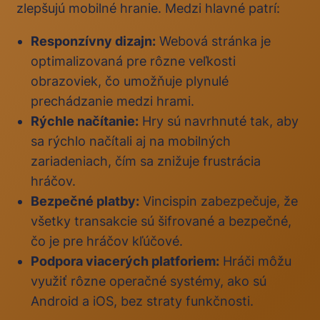
zlepšujú mobilné hranie. Medzi hlavné patrí:
Responzívny dizajn:
Webová stránka je
optimalizovaná pre rôzne veľkosti
obrazoviek, čo umožňuje plynulé
prechádzanie medzi hrami.
Rýchle načítanie:
Hry sú navrhnuté tak, aby
sa rýchlo načítali aj na mobilných
zariadeniach, čím sa znižuje frustrácia
hráčov.
Bezpečné platby:
Vincispin zabezpečuje, že
všetky transakcie sú šifrované a bezpečné,
čo je pre hráčov kľúčové.
Podpora viacerých platforiem:
Hráči môžu
využiť rôzne operačné systémy, ako sú
Android a iOS, bez straty funkčnosti.