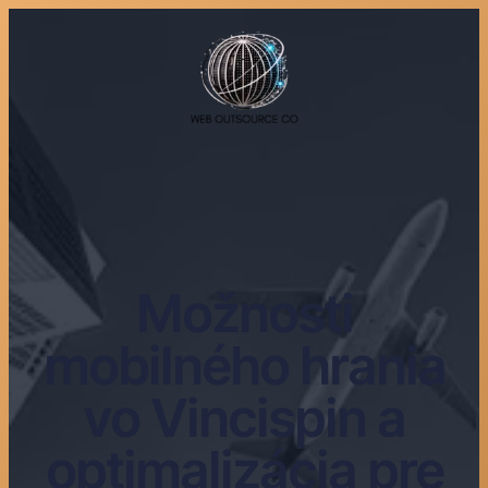
Možnosti
mobilného hrania
vo Vincispin a
optimalizácia pre