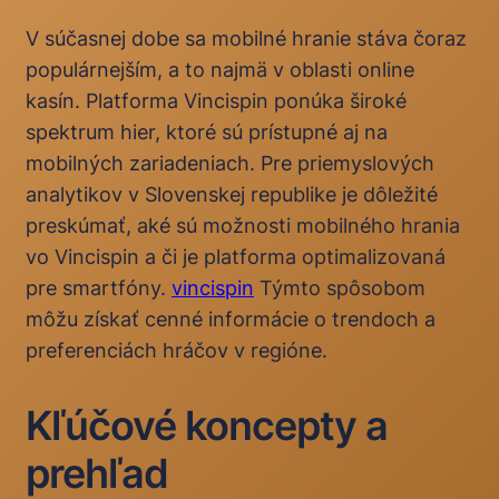
V súčasnej dobe sa mobilné hranie stáva čoraz
populárnejším, a to najmä v oblasti online
kasín. Platforma Vincispin ponúka široké
spektrum hier, ktoré sú prístupné aj na
mobilných zariadeniach. Pre priemyslových
analytikov v Slovenskej republike je dôležité
preskúmať, aké sú možnosti mobilného hrania
vo Vincispin a či je platforma optimalizovaná
pre smartfóny.
vincispin
Týmto spôsobom
môžu získať cenné informácie o trendoch a
preferenciách hráčov v regióne.
Kľúčové koncepty a
prehľad