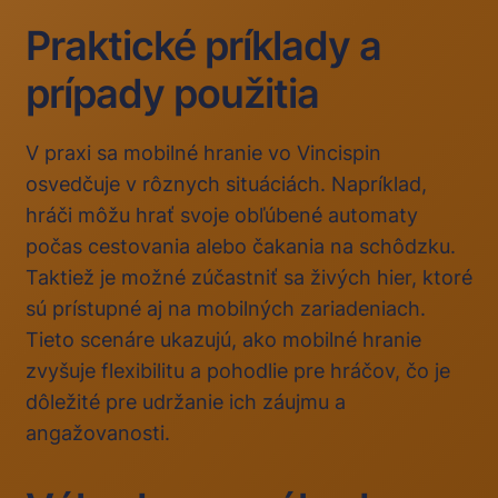
Praktické príklady a
prípady použitia
V praxi sa mobilné hranie vo Vincispin
osvedčuje v rôznych situáciách. Napríklad,
hráči môžu hrať svoje obľúbené automaty
počas cestovania alebo čakania na schôdzku.
Taktiež je možné zúčastniť sa živých hier, ktoré
sú prístupné aj na mobilných zariadeniach.
Tieto scenáre ukazujú, ako mobilné hranie
zvyšuje flexibilitu a pohodlie pre hráčov, čo je
dôležité pre udržanie ich záujmu a
angažovanosti.