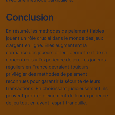
Conclusion
En résumé, les méthodes de paiement fiables
jouent un rôle crucial dans le monde des jeux
d’argent en ligne. Elles augmentent la
confiance des joueurs et leur permettent de se
concentrer sur l’expérience de jeu. Les joueurs
réguliers en France devraient toujours
privilégier des méthodes de paiement
reconnues pour garantir la sécurité de leurs
transactions. En choisissant judicieusement, ils
peuvent profiter pleinement de leur expérience
de jeu tout en ayant l’esprit tranquille.