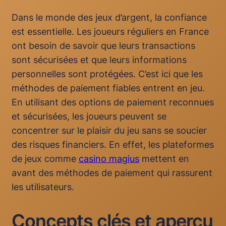
Dans le monde des jeux d’argent, la confiance
est essentielle. Les joueurs réguliers en France
ont besoin de savoir que leurs transactions
sont sécurisées et que leurs informations
personnelles sont protégées. C’est ici que les
méthodes de paiement fiables entrent en jeu.
En utilisant des options de paiement reconnues
et sécurisées, les joueurs peuvent se
concentrer sur le plaisir du jeu sans se soucier
des risques financiers. En effet, les plateformes
de jeux comme
casino magius
mettent en
avant des méthodes de paiement qui rassurent
les utilisateurs.
Concepts clés et aperçu