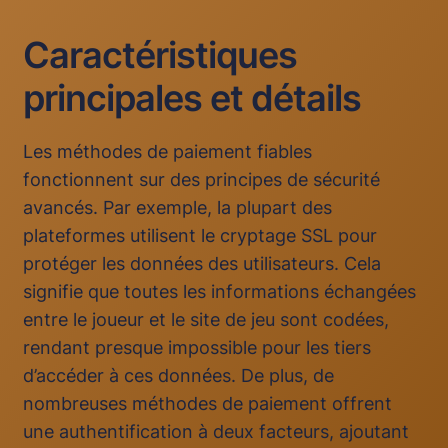
Caractéristiques
principales et détails
Les méthodes de paiement fiables
fonctionnent sur des principes de sécurité
avancés. Par exemple, la plupart des
plateformes utilisent le cryptage SSL pour
protéger les données des utilisateurs. Cela
signifie que toutes les informations échangées
entre le joueur et le site de jeu sont codées,
rendant presque impossible pour les tiers
d’accéder à ces données. De plus, de
nombreuses méthodes de paiement offrent
une authentification à deux facteurs, ajoutant