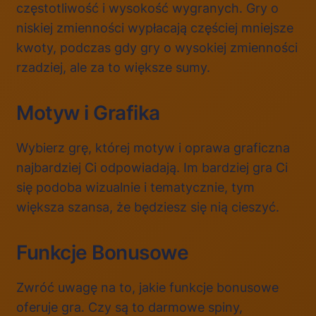
częstotliwość i wysokość wygranych. Gry o
niskiej zmienności wypłacają częściej mniejsze
kwoty, podczas gdy gry o wysokiej zmienności
rzadziej, ale za to większe sumy.
Motyw i Grafika
Wybierz grę, której motyw i oprawa graficzna
najbardziej Ci odpowiadają. Im bardziej gra Ci
się podoba wizualnie i tematycznie, tym
większa szansa, że będziesz się nią cieszyć.
Funkcje Bonusowe
Zwróć uwagę na to, jakie funkcje bonusowe
oferuje gra. Czy są to darmowe spiny,