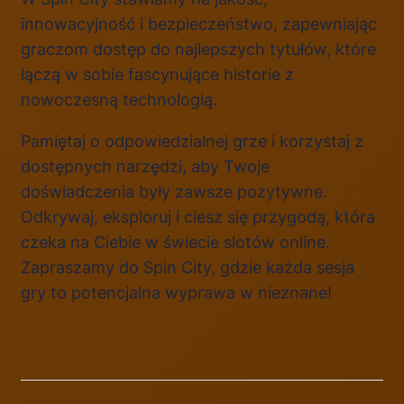
innowacyjność i bezpieczeństwo, zapewniając
graczom dostęp do najlepszych tytułów, które
łączą w sobie fascynujące historie z
nowoczesną technologią.
Pamiętaj o odpowiedzialnej grze i korzystaj z
dostępnych narzędzi, aby Twoje
doświadczenia były zawsze pozytywne.
Odkrywaj, eksploruj i ciesz się przygodą, która
czeka na Ciebie w świecie slotów online.
Zapraszamy do Spin City, gdzie każda sesja
gry to potencjalna wyprawa w nieznane!