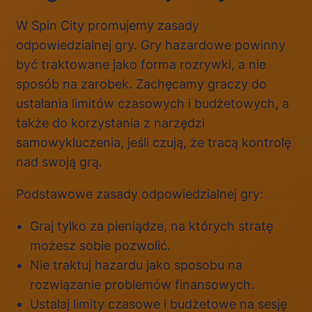
W Spin City promujemy zasady
odpowiedzialnej gry. Gry hazardowe powinny
być traktowane jako forma rozrywki, a nie
sposób na zarobek. Zachęcamy graczy do
ustalania limitów czasowych i budżetowych, a
także do korzystania z narzędzi
samowykluczenia, jeśli czują, że tracą kontrolę
nad swoją grą.
Podstawowe zasady odpowiedzialnej gry:
Graj tylko za pieniądze, na których stratę
możesz sobie pozwolić.
Nie traktuj hazardu jako sposobu na
rozwiązanie problemów finansowych.
Ustalaj limity czasowe i budżetowe na sesję