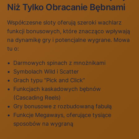
Niż Tylko Obracanie Bębnami
Współczesne sloty oferują szeroki wachlarz
funkcji bonusowych, które znacząco wpływają
na dynamikę gry i potencjalne wygrane. Mowa
tu o:
Darmowych spinach z mnożnikami
Symbolach Wild i Scatter
Grach typu “Pick and Click”
Funkcjach kaskadowych bębnów
(Cascading Reels)
Gry bonusowe z rozbudowaną fabułą
Funkcje Megaways, oferujące tysiące
sposobów na wygraną