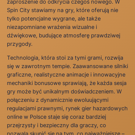
zaproszenie do odkrycia czegoś nowego. W
Spin City stawiamy na gry, które oferują nie
tylko potencjalne wygrane, ale także
niezapomniane wrażenia wizualne i
dźwiękowe, budujące atmosferę prawdziwej
przygody.
Technologia, która stoi za tymi grami, rozwija
się w zawrotnym tempie. Zaawansowane silniki
graficzne, realistyczne animacje i innowacyjne
mechaniki bonusowe sprawiają, że każda sesja
gry może być unikalnym doświadczeniem. W
połączeniu z dynamicznie ewoluującymi
regulacjami prawnymi, rynek gier hazardowych
online w Polsce staje się coraz bardziej
przejrzysty i bezpieczny dla graczy, co
pozwala skupić się na tym, co najważniejsze –