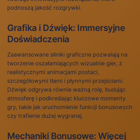
podnoszą jakość rozgrywki.
Grafika i Dźwięk: Immersyjne
Doświadczenia
Zaawansowane silniki graficzne pozwalają na
tworzenie oszałamiających wizualnie gier, z
realistycznymi animacjami postaci,
szczegółowymi tłami i płynnymi przejściami.
Dźwięk odgrywa równie ważną rolę, budując
atmosferę i podkreślając kluczowe momenty
gry, takie jak uruchomienie funkcji bonusowych
czy trafienie dużej wygranej.
Mechaniki Bonusowe: Więcej