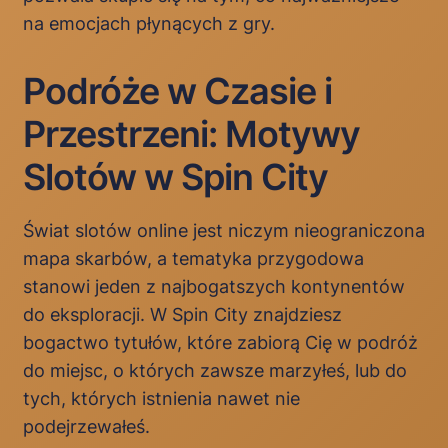
na emocjach płynących z gry.
Podróże w Czasie i
Przestrzeni: Motywy
Slotów w Spin City
Świat slotów online jest niczym nieograniczona
mapa skarbów, a tematyka przygodowa
stanowi jeden z najbogatszych kontynentów
do eksploracji. W Spin City znajdziesz
bogactwo tytułów, które zabiorą Cię w podróż
do miejsc, o których zawsze marzyłeś, lub do
tych, których istnienia nawet nie
podejrzewałeś.