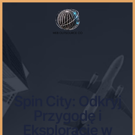
Spin City: Odkryj
Przygodę i
Eksplorację w