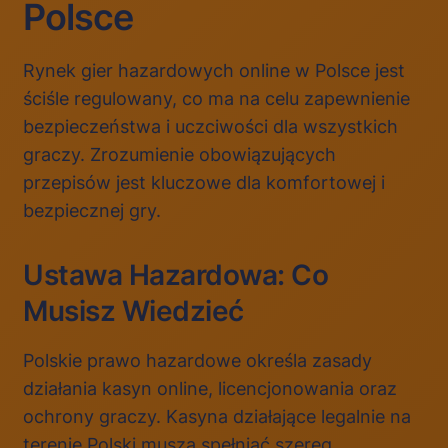
Polsce
Rynek gier hazardowych online w Polsce jest
ściśle regulowany, co ma na celu zapewnienie
bezpieczeństwa i uczciwości dla wszystkich
graczy. Zrozumienie obowiązujących
przepisów jest kluczowe dla komfortowej i
bezpiecznej gry.
Ustawa Hazardowa: Co
Musisz Wiedzieć
Polskie prawo hazardowe określa zasady
działania kasyn online, licencjonowania oraz
ochrony graczy. Kasyna działające legalnie na
terenie Polski muszą spełniać szereg