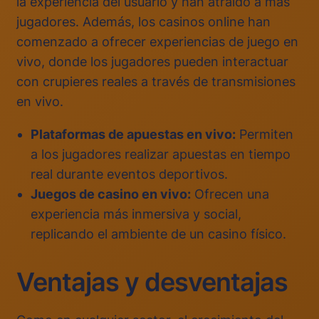
la experiencia del usuario y han atraído a más
jugadores. Además, los casinos online han
comenzado a ofrecer experiencias de juego en
vivo, donde los jugadores pueden interactuar
con crupieres reales a través de transmisiones
en vivo.
Plataformas de apuestas en vivo:
Permiten
a los jugadores realizar apuestas en tiempo
real durante eventos deportivos.
Juegos de casino en vivo:
Ofrecen una
experiencia más inmersiva y social,
replicando el ambiente de un casino físico.
Ventajas y desventajas