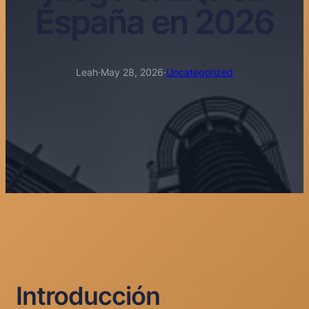
España en 2026
Leah
·
May 28, 2026
·
Uncategorized
Introducción