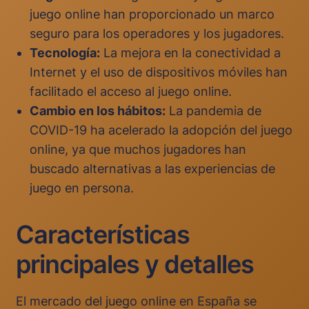
juego online han proporcionado un marco
seguro para los operadores y los jugadores.
Tecnología:
La mejora en la conectividad a
Internet y el uso de dispositivos móviles han
facilitado el acceso al juego online.
Cambio en los hábitos:
La pandemia de
COVID-19 ha acelerado la adopción del juego
online, ya que muchos jugadores han
buscado alternativas a las experiencias de
juego en persona.
Características
principales y detalles
El mercado del juego online en España se