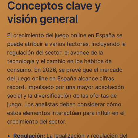
Conceptos clave y
visión general
El crecimiento del juego online en España se
puede atribuir a varios factores, incluyendo la
regulación del sector, el avance de la
tecnología y el cambio en los hábitos de
consumo. En 2026, se prevé que el mercado
del juego online en España alcance cifras
récord, impulsado por una mayor aceptación
social y la diversificación de las ofertas de
juego. Los analistas deben considerar cómo
estos elementos interactúan para influir en el
crecimiento del sector.
Regulación:
La legalización y regulación del