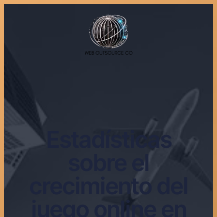
Estadísticas
sobre el
crecimiento del
juego online en