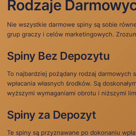
Rodzaje Darmowyc
Nie wszystkie darmowe spiny są sobie równe
grup graczy i celów marketingowych. Zrozumi
Spiny Bez Depozytu
To najbardziej pożądany rodzaj darmowych sp
wpłacania własnych środków. Są doskonałym 
wyższymi wymaganiami obrotu i niższymi lim
Spiny za Depozyt
Te spiny są przyznawane po dokonaniu wpłat