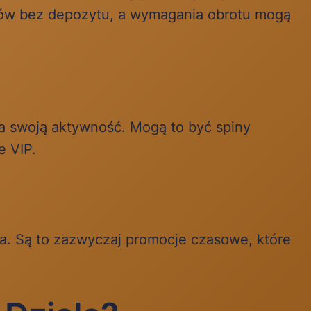
pinów bez depozytu, a wymagania obrotu mogą
a swoją aktywność. Mogą to być spiny
e VIP.
na. Są to zazwyczaj promocje czasowe, które