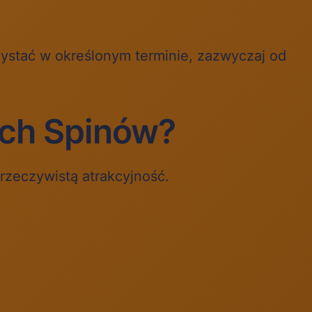
ystać w określonym terminie, zazwyczaj od
ych Spinów?
rzeczywistą atrakcyjność.