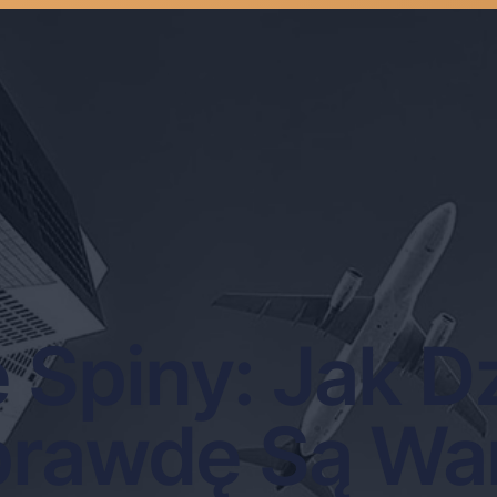
piny: Jak Dzia
rawdę Są Wa