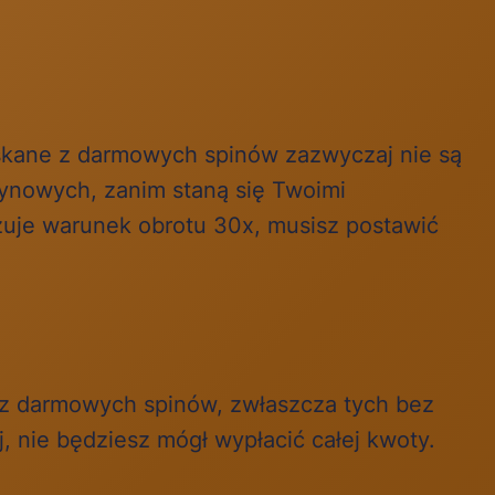
skane z darmowych spinów zazwyczaj nie są
synowych, zanim staną się Twoimi
zuje warunek obrotu 30x, musisz postawić
h z darmowych spinów, zwłaszcza tych bez
, nie będziesz mógł wypłacić całej kwoty.