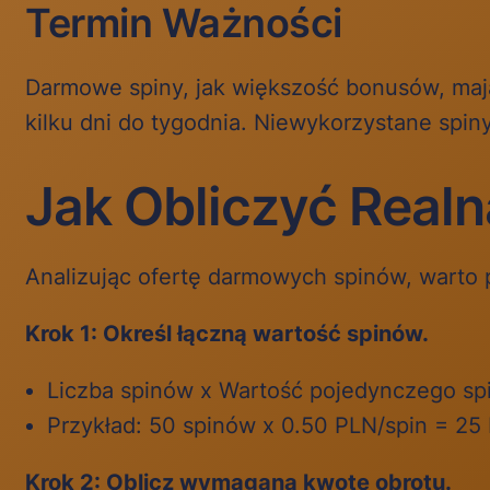
Termin Ważności
Darmowe spiny, jak większość bonusów, mają
kilku dni do tygodnia. Niewykorzystane spin
Jak Obliczyć Real
Analizując ofertę darmowych spinów, warto p
Krok 1: Określ łączną wartość spinów.
Liczba spinów x Wartość pojedynczego sp
Przykład: 50 spinów x 0.50 PLN/spin = 25
Krok 2: Oblicz wymaganą kwotę obrotu.