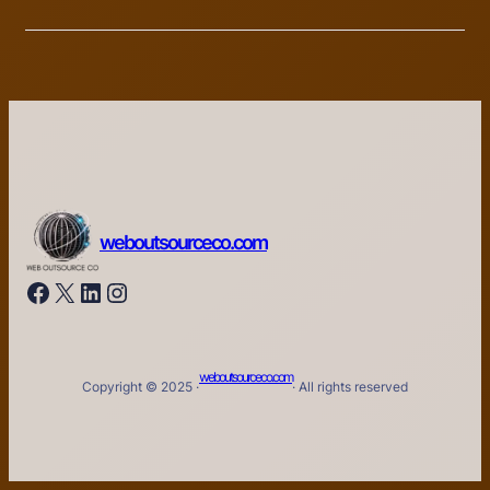
weboutsourceco.com
Facebook
X
LinkedIn
Instagram
weboutsourceco.com
Copyright © 2025 ·
· All rights reserved