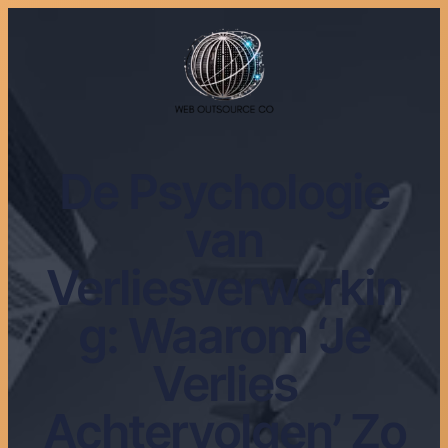
De Psychologie
van
Verliesverwerkin
g: Waarom ‘Je
Verlies
Achtervolgen’ Zo