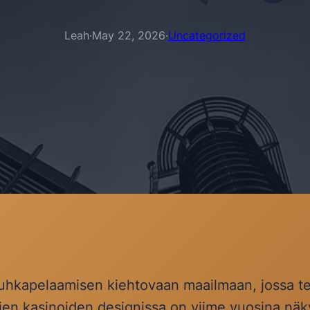
Leah
·
May 22, 2026
·
Uncategorized
kapelaamisen kiehtovaan maailmaan, jossa tek
tujen kasinoiden designissa on viime vuosina nä