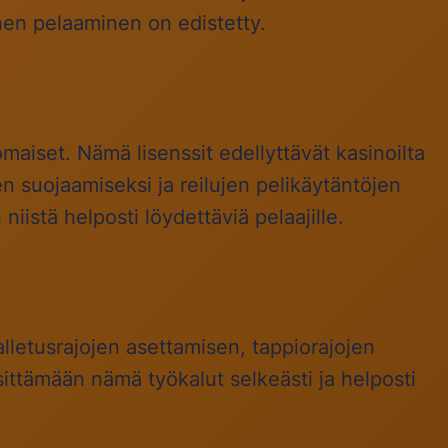
inen pelaaminen on edistetty.
maiset. Nämä lisenssit edellyttävät kasinoilta
n suojaamiseksi ja reilujen pelikäytäntöjen
iistä helposti löydettäviä pelaajille.
lletusrajojen asettamisen, tappiorajojen
ittämään nämä työkalut selkeästi ja helposti