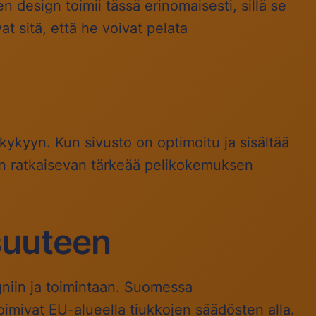
 design toimii tässä erinomaisesti, sillä se
t sitä, että he voivat pelata
skykyyn. Kun sivusto on optimoitu ja sisältää
on ratkaisevan tärkeää pelikokemuksen
isuuteen
gniin ja toimintaan. Suomessa
oimivat EU-alueella tiukkojen säädösten alla.