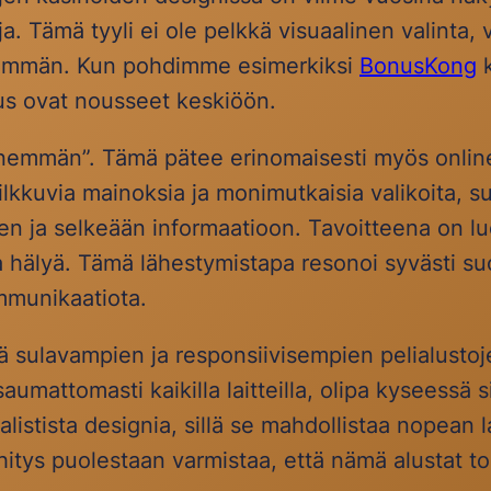
oja. Tämä tyyli ei ole pelkkä visuaalinen valinta
tävämmän. Kun pohdimme esimerkiksi
BonusKong
k
us ovat nousseet keskiöön.
emmän”. Tämä pätee erinomaisesti myös online-
vilkkuvia mainoksia ja monimutkaisia valikoita, 
 ja selkeään informaatioon. Tavoitteena on luo
aa hälyä. Tämä lähestymistapa resonoi syvästi su
ommunikaatiota.
ä sulavampien ja responsiivisempien pelialustoj
umattomasti kaikilla laitteilla, olipa kyseessä si
istista designia, sillä se mahdollistaa nopean 
hitys puolestaan varmistaa, että nämä alustat toimi