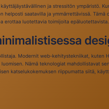
yttäjäystävällinen ja stressitön ympäristö. Kun 
n helposti saatavilla ja ymmärrettävissä. Tämä
kea erottaa luotettavia toimijoita epäluotettavista.
minimalistisessa des
llistaja. Modernit web-kehitystekniikat, kuten 
n luomisen. Nämä teknologiat mahdollistavat sen
lisen katselukokemuksen riippumatta siitä, käytt