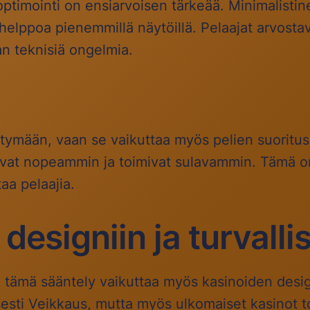
timointi on ensiarvoisen tärkeää. Minimalistinen
helppoa pienemmillä näytöillä. Pelaajat arvostava
an teknisiä ongelmia.
iittymään, vaan se vaikuttaa myös pelien suoritu
tuvat nopeammin ja toimivat sulavammin. Tämä 
taa pelaajia.
designiin ja turvall
a tämä sääntely vaikuttaa myös kasinoiden desi
sesti Veikkaus, mutta myös ulkomaiset kasinot t