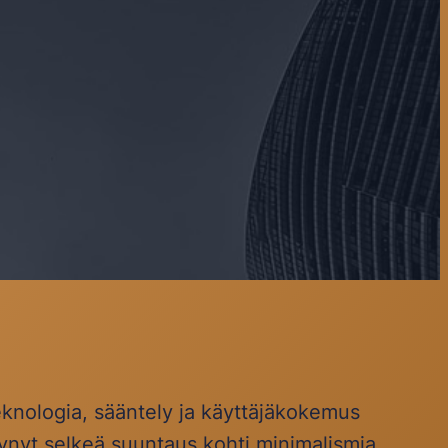
nologia, sääntely ja käyttäjäkokemus
kynyt selkeä suuntaus kohti minimalismia,