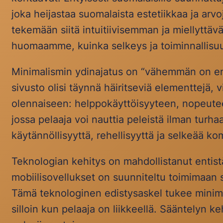
joka heijastaa suomalaista estetiikkaa ja arv
tekemään siitä intuitiivisemman ja miellyt
huomaamme, kuinka selkeys ja toiminnallisu
Minimalismin ydinajatus on “vähemmän on en
sivusto olisi täynnä häiritseviä elementtejä, 
olennaiseen: helppokäyttöisyyteen, nopeuteen
jossa pelaaja voi nauttia peleistä ilman turh
käytännöllisyyttä, rehellisyyttä ja selkeää k
Teknologian kehitys on mahdollistanut entist
mobiilisovellukset on suunniteltu toimimaan sa
Tämä teknologinen edistysaskel tukee minimal
silloin kun pelaaja on liikkeellä. Sääntelyn ke