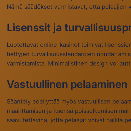
Nämä säädökset varmistavat, että pelaajien va
Lisenssit ja turvallisuusp
Luotettavat online-kasinot toimivat lisenssie
tiettyjen turvallisuusstandardien noudattamis
varmistamista. Minimalistinen design voi autta
Vastuullinen pelaaminen
Sääntely edellyttää myös vastuullisen pelaami
määrittämisen ja itsensä poissulkemisen mahd
saavutettavina, jotta pelaajat voivat hallita 