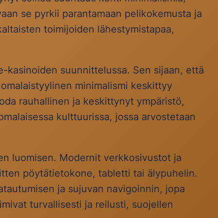
, vaan se pyrkii parantamaan pelikokemusta ja
altaisten toimijoiden lähestymistapaa,
kasinoiden suunnittelussa. Sen sijaan, että
suomalaistyylinen minimalismi keskittyy
da rauhallinen ja keskittynyt ympäristö,
omalaisessa kulttuurissa, jossa arvostetaan
en luomisen. Modernit verkkosivustot ja
tten pöytätietokone, tabletti tai älypuhelin.
latautumisen ja sujuvan navigoinnin, jopa
vat turvallisesti ja reilusti, suojellen