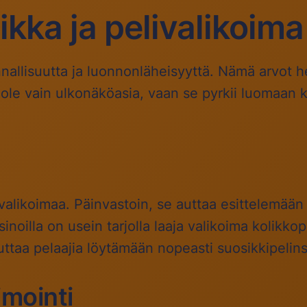
kka ja pelivalikoima
nallisuutta ja luonnonläheisyyttä. Nämä arvot h
 ole vain ulkonäköasia, vaan se pyrkii luomaan k
livalikoimaa. Päinvastoin, se auttaa esittelemään
inoilla on usein tarjolla laaja valikoima kolikkop
uttaa pelaajia löytämään nopeasti suosikkipelin
mointi