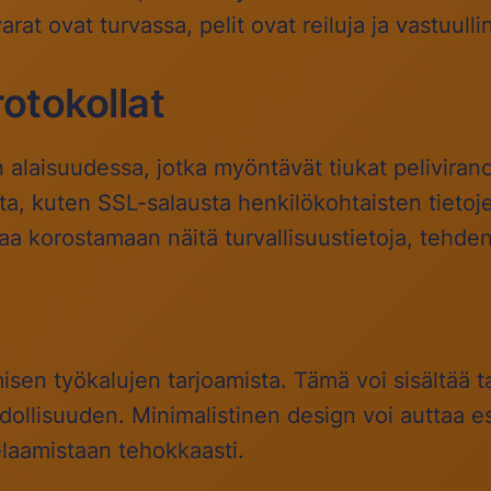
rat ovat turvassa, pelit ovat reiluja ja vastuull
rotokollat
n alaisuudessa, jotka myöntävät tiukat pelivirano
ta, kuten SSL-salausta henkilökohtaisten tietoje
a korostamaan näitä turvallisuustietoja, tehden n
sen työkalujen tarjoamista. Tämä voi sisältää ta
ollisuuden. Minimalistinen design voi auttaa es
pelaamistaan tehokkaasti.