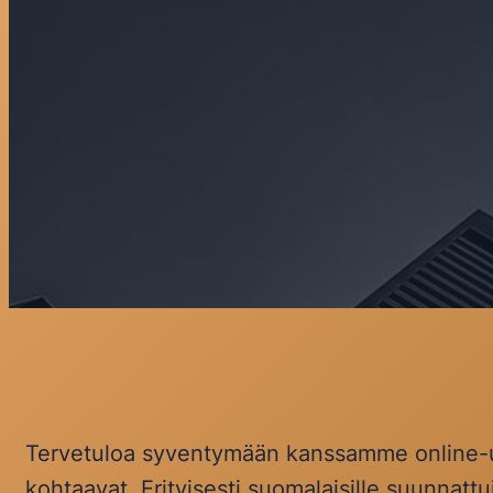
Tervetuloa syventymään kanssamme online-uh
kohtaavat. Erityisesti suomalaisille suunnat