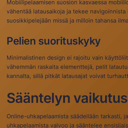
Mobiilipelaamisen suosion kasvaessa mobiiliop
vähentää latausaikoja ja tekee navigoinnista 
suosikkipelejään missä ja milloin tahansa ilm
Pelien suorituskyky
Minimalistinen design ei rajoitu vain käyttöl
vähemmän raskaita elementtejä, pelit latau
kannalta, sillä pitkät latausajat voivat turhaut
Sääntelyn vaikutus 
Online-uhkapelaamista säädellään tarkasti, j
uhkapelaamista valvoo ja sääntelee ensisijai