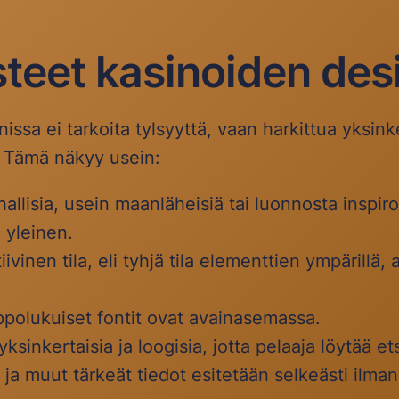
teet kasinoiden des
ssa ei tarkoita tylsyyttä, vaan harkittua yksinke
. Tämä näkyy usein:
llisia, usein maanläheisiä tai luonnosta inspiroit
n yleinen.
ivinen tila, eli tyhjä tila elementtien ympärillä,
ppolukuiset fontit ovat avainasemassa.
yksinkertaisia ja loogisia, jotta pelaaja löytää e
ja muut tärkeät tiedot esitetään selkeästi ilman