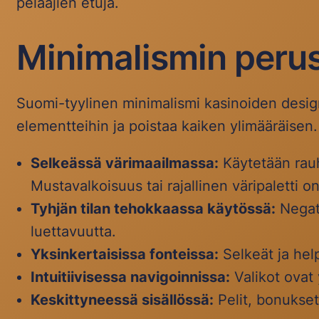
pelaajien etuja.
Minimalismin perus
Suomi-tyylinen minimalismi kasinoiden designi
elementteihin ja poistaa kaiken ylimääräisen
Selkeässä värimaailmassa:
Käytetään rauha
Mustavalkoisuus tai rajallinen väripaletti o
Tyhjän tilan tehokkaassa käytössä:
Negati
luettavuutta.
Yksinkertaisissa fonteissa:
Selkeät ja hel
Intuitiivisessa navigoinnissa:
Valikot ovat 
Keskittyneessä sisällössä:
Pelit, bonukset 