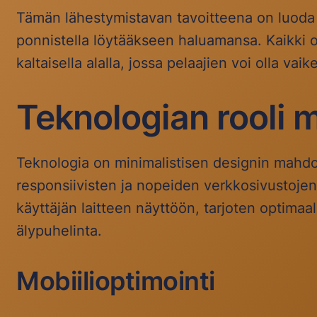
Tämän lähestymistavan tavoitteena on luoda kä
ponnistella löytääkseen haluamansa. Kaikki o
kaltaisella alalla, jossa pelaajien voi olla vai
Teknologian rooli 
Teknologia on minimalistisen designin mahdo
responsiivisten ja nopeiden verkkosivustoje
käyttäjän laitteen näyttöön, tarjoten optimaa
älypuhelinta.
Mobiilioptimointi