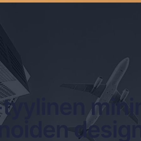
tyylinen mini
noiden desig