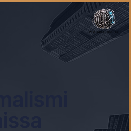
malismi
nissa