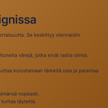
ignissa
rtaisuutta. Se keskittyy olennaisiin
uneita värejä, jotka eivät rasita silmiä.
 auttaa korostamaan tärkeitä osia ja parantaa
tsimänsä nopeasti.
 turhaa täytettä.