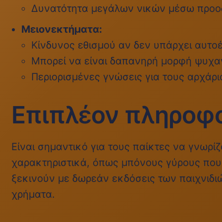
Δυνατότητα μεγάλων νικών μέσω προο
Μειονεκτήματα:
Κίνδυνος εθισμού αν δεν υπάρχει αυτο
Μπορεί να είναι δαπανηρή μορφή ψυχα
Περιορισμένες γνώσεις για τους αρχάρι
Επιπλέον πληροφο
Είναι σημαντικό για τους παίκτες να γνωρί
χαρακτηριστικά, όπως μπόνους γύρους που σχ
ξεκινούν με δωρεάν εκδόσεις των παιχνιδι
χρήματα.