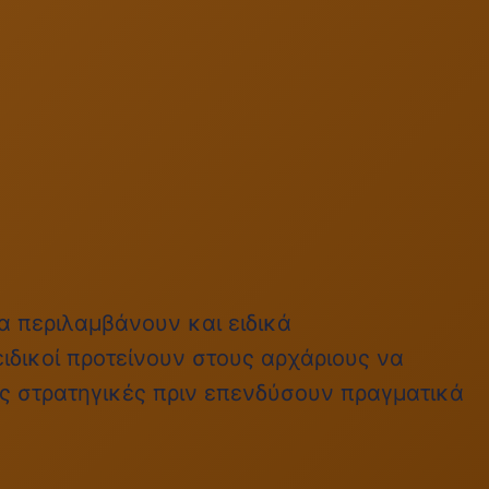
να περιλαμβάνουν και ειδικά
ειδικοί προτείνουν στους αρχάριους να
ις στρατηγικές πριν επενδύσουν πραγματικά