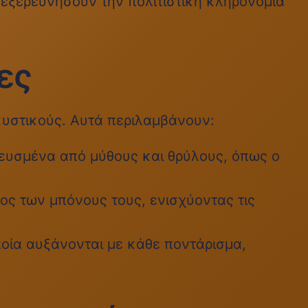
 εξερευνήσουν την πολιτιστική κληρονομιά
ες
κυστικούς. Αυτά περιλαμβάνουν:
ευσμένα από μύθους και θρύλους, όπως ο
ς των μπόνους τους, ενισχύοντας τις
οία αυξάνονται με κάθε ποντάρισμα,