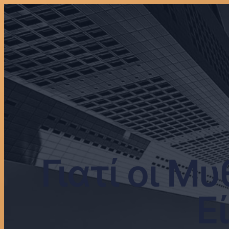
Γιατί οι Μ
Ε