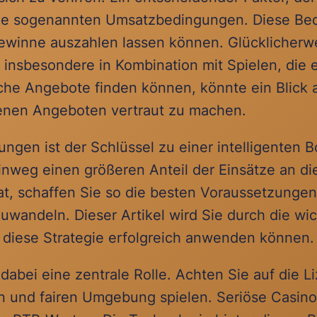
ie sogenannten Umsatzbedingungen. Diese Bedi
inne auszahlen lassen können. Glücklicherweis
insbesondere in Kombination mit Spielen, die 
che Angebote finden können, könnte ein Blick 
edenen Angeboten vertraut zu machen.
en ist der Schlüssel zu einer intelligenten B
inweg einen größeren Anteil der Einsätze an di
at, schaffen Sie so die besten Voraussetzung
zuwandeln. Dieser Artikel wird Sie durch die w
 diese Strategie erfolgreich anwenden können.
 dabei eine zentrale Rolle. Achten Sie auf die 
ren und fairen Umgebung spielen. Seriöse Casi