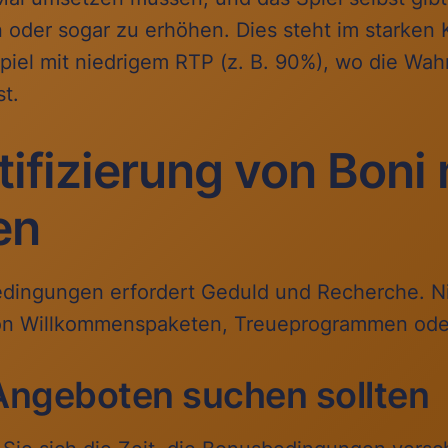
en oder sogar zu erhöhen. Dies steht im starke
el mit niedrigem RTP (z. B. 90%), wo die Wahr
st.
tifizierung von Boni 
en
dingungen erfordert Geduld und Recherche. Ni
 von Willkommenspaketen, Treueprogrammen oder
 Angeboten suchen sollten