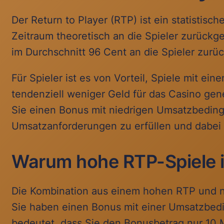
Der Return to Player (RTP) ist ein statistisc
Zeitraum theoretisch an die Spieler zurückg
im Durchschnitt 96 Cent an die Spieler zurüc
Für Spieler ist es von Vorteil, Spiele mit e
tendenziell weniger Geld für das Casino gen
Sie einen Bonus mit niedrigen Umsatzbeding
Umsatzanforderungen zu erfüllen und dabei
Warum hohe RTP-Spiele i
Die Kombination aus einem hohen RTP und nie
Sie haben einen Bonus mit einer Umsatzbedi
bedeutet, dass Sie den Bonusbetrag nur 10 M