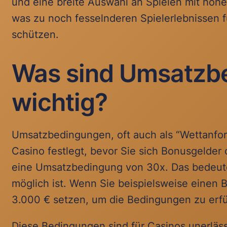
und eine breite Auswahl an Spielen mit hohe
was zu noch fesselnderen Spielerlebnissen fü
schützen.
Was sind Umsatzbe
wichtig?
Umsatzbedingungen, oft auch als “Wettanfor
Casino festlegt, bevor Sie sich Bonusgelder
eine Umsatzbedingung von 30x. Das bedeute
möglich ist. Wenn Sie beispielsweise einen
3.000 € setzen, um die Bedingungen zu erfü
Diese Bedingungen sind für Casinos unerläs