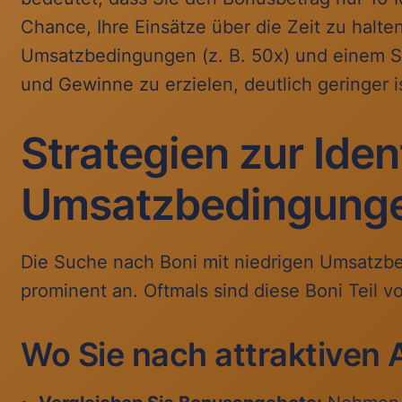
Chance, Ihre Einsätze über die Zeit zu halt
Umsatzbedingungen (z. B. 50x) und einem Spi
und Gewinne zu erzielen, deutlich geringer i
Strategien zur Iden
Umsatzbedingung
Die Suche nach Boni mit niedrigen Umsatzbe
prominent an. Oftmals sind diese Boni Teil
Wo Sie nach attraktiven