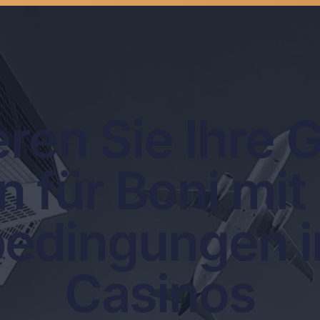
ren Sie Ihre 
n für Boni mit
edingungen in
Casinos