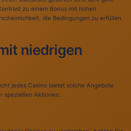
n Kontrast zu einem Bonus mit hohen
scheinlichkeit, die Bedingungen zu erfüllen
mit niedrigen
cht jedes Casino bietet solche Angebote
 speziellen Aktionen.