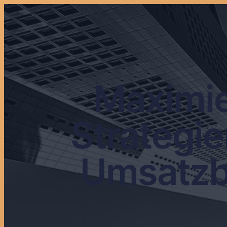
Maximie
Strategie
Umsatzb