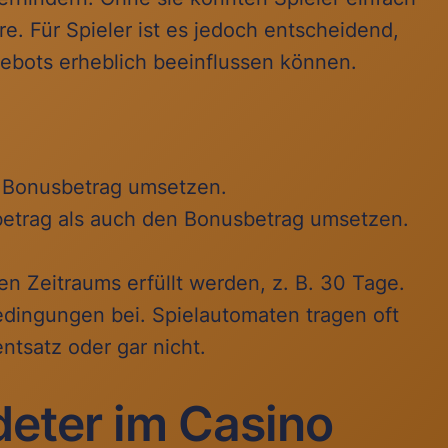
e. Für Spieler ist es jedoch entscheidend,
gebots erheblich beeinflussen können.
n Bonusbetrag umsetzen.
betrag als auch den Bonusbetrag umsetzen.
 Zeitraums erfüllt werden, z. B. 30 Tage.
edingungen bei. Spielautomaten tragen oft
ntsatz oder gar nicht.
deter im Casino