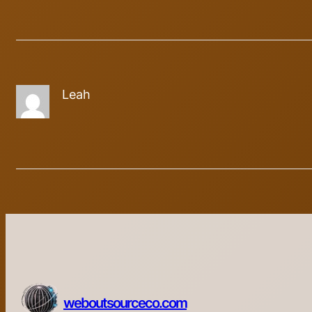
Leah
weboutsourceco.com