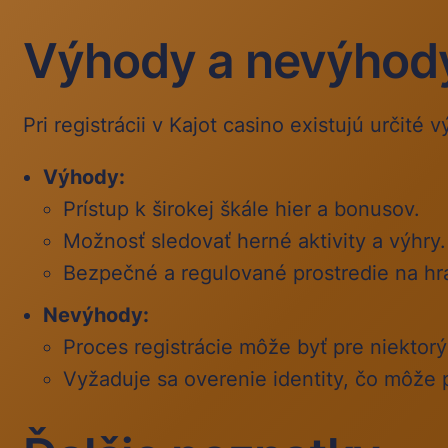
Výhody a nevýhod
Pri registrácii v Kajot casino existujú určit
Výhody:
Prístup k širokej škále hier a bonusov.
Možnosť sledovať herné aktivity a výhry.
Bezpečné a regulované prostredie na hr
Nevýhody:
Proces registrácie môže byť pre niektorý
Vyžaduje sa overenie identity, čo môže p