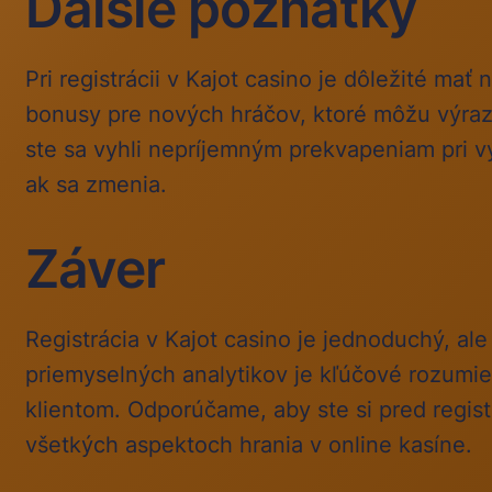
Ďalšie poznatky
Pri registrácii v Kajot casino je dôležité ma
bonusy pre nových hráčov, ktoré môžu výraz
ste sa vyhli nepríjemným prekvapeniam pri vý
ak sa zmenia.
Záver
Registrácia v Kajot casino je jednoduchý, a
priemyselných analytikov je kľúčové rozumie
klientom. Odporúčame, aby ste si pred registr
všetkých aspektoch hrania v online kasíne.