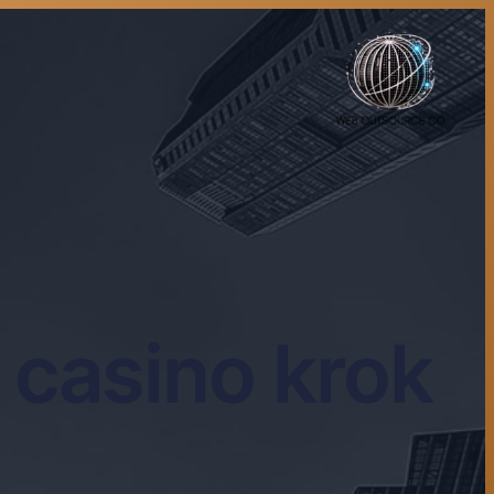
t casino krok