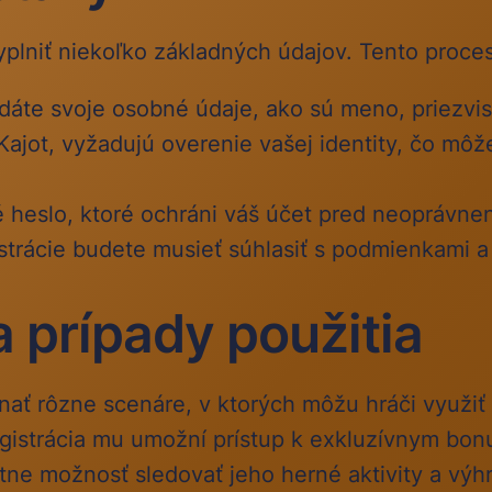
 vyplniť niekoľko základných údajov. Tento proc
áte svoje osobné údaje, ako sú meno, priezvis
ajot, vyžadujú overenie vašej identity, čo môž
lné heslo, ktoré ochráni váš účet pred neoprávn
rácie budete musieť súhlasiť s podmienkami a 
a prípady použitia
ať rôzne scenáre, v ktorých môžu hráči využiť r
registrácia mu umožní prístup k exkluzívnym bo
ytne možnosť sledovať jeho herné aktivity a výhr