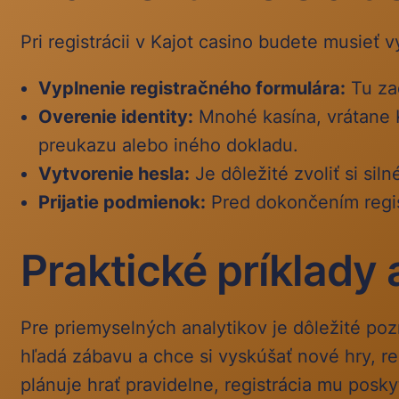
Pri registrácii v Kajot casino budete musieť
Vyplnenie registračného formulára:
Tu zad
Overenie identity:
Mnohé kasína, vrátane K
preukazu alebo iného dokladu.
Vytvorenie hesla:
Je dôležité zvoliť si si
Prijatie podmienok:
Pred dokončením regist
Praktické príklady 
Pre priemyselných analytikov je dôležité pozn
hľadá zábavu a chce si vyskúšať nové hry, 
plánuje hrať pravidelne, registrácia mu posk