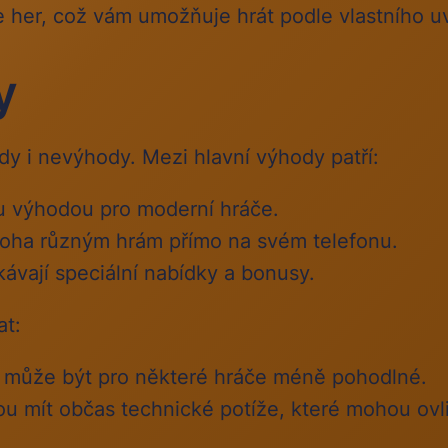
ce her, což vám umožňuje hrát podle vlastního u
y
dy i nevýhody. Mezi hlavní výhody patří:
ou výhodou pro moderní hráče.
mnoha různým hrám přímo na svém telefonu.
kávají speciální nabídky a bonusy.
at:
i může být pro některé hráče méně pohodlné.
 mít občas technické potíže, které mohou ovliv