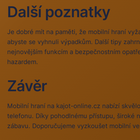
Další poznatky
Je dobré mít na paměti, že mobilní hraní vyža
abyste se vyhnuli výpadkům. Další tipy zahrnu
nejnovějším funkcím a bezpečnostním opatře
hazardem.
Závěr
Mobilní hraní na kajot-online.cz nabízí skvěl
telefonu. Díky pohodlnému přístupu, široké n
zábavu. Doporučujeme vyzkoušet mobilní verzi