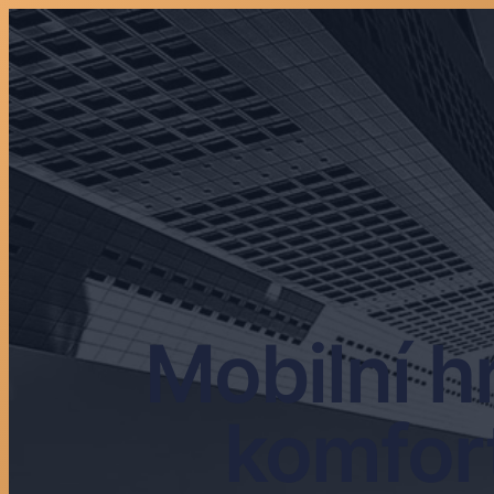
Mobilní h
komfort