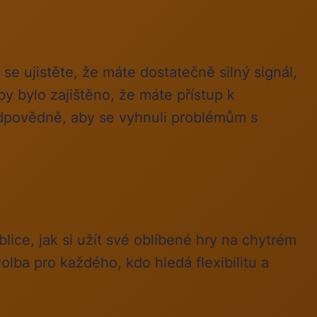
 se ujistěte, že máte dostatečně silný signál,
by bylo zajištěno, že máte přístup k
odpovědně, aby se vyhnuli problémům s
blice, jak si užít své oblíbené hry na chytrém
olba pro každého, kdo hledá flexibilitu a