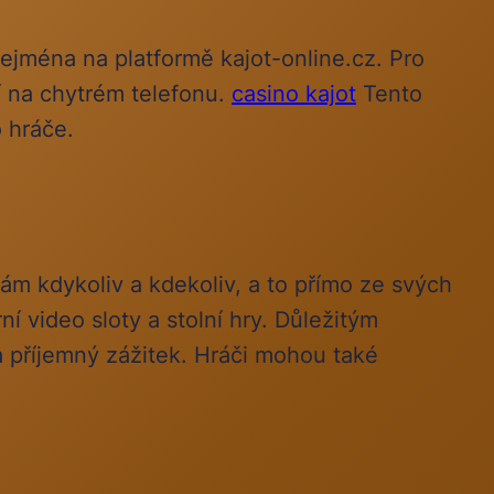
 zejména na platformě kajot-online.cz. Pro
í na chytrém telefonu.
casino kajot
Tento
o hráče.
ám kdykoliv a kdekoliv, a to přímo ze svých
í video sloty a stolní hry. Důležitým
 a příjemný zážitek. Hráči mohou také