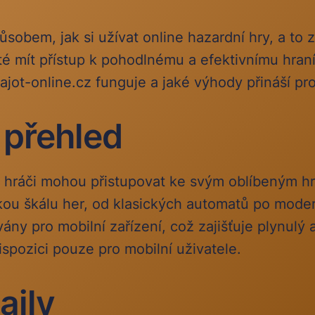
ůsobem, jak si užívat online hazardní hry, a to
ité mít přístup k pohodlnému a efektivnímu hran
kajot-online.cz funguje a jaké výhody přináší pr
 přehled
e hráči mohou přistupovat ke svým oblíbeným hr
kou škálu her, od klasických automatů po modern
ány pro mobilní zařízení, což zajišťuje plynulý
ispozici pouze pro mobilní uživatele.
aily