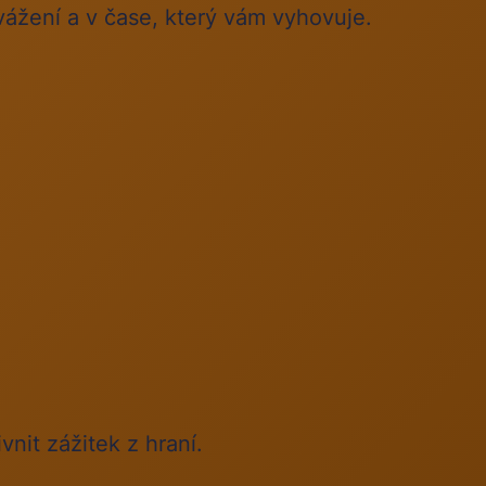
vážení a v čase, který vám vyhovuje.
nit zážitek z hraní.