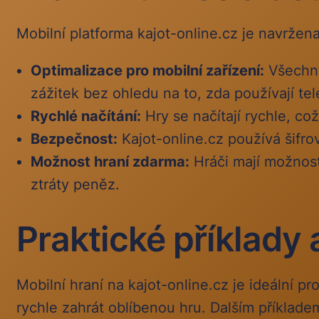
Mobilní platforma kajot-online.cz je navržena
Optimalizace pro mobilní zařízení:
Všechny 
zážitek bez ohledu na to, zda používají tel
Rychlé načítání:
Hry se načítají rychle, co
Bezpečnost:
Kajot-online.cz používá šifrov
Možnost hraní zdarma:
Hráči mají možnost
ztráty peněz.
Praktické příklady 
Mobilní hraní na kajot-online.cz je ideální p
rychle zahrát oblíbenou hru. Dalším příklad