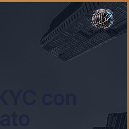
 KYC con
ato