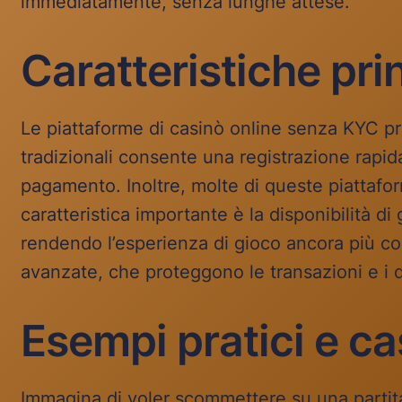
immediatamente, senza lunghe attese.
Caratteristiche prin
Le piattaforme di casinò online senza KYC pres
tradizionali consente una registrazione rapid
pagamento. Inoltre, molte di queste piattafo
caratteristica importante è la disponibilità di
rendendo l’esperienza di gioco ancora più coin
avanzate, che proteggono le transazioni e i da
Esempi pratici e ca
Immagina di voler scommettere su una partita