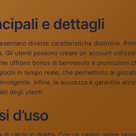
cipali e dettagli
entano diverse caratteristiche distintive. Prima
a. Gli utenti possono creare un account utilizz
rme offrono bonus di benvenuto e promozioni che
 giochi in tempo reale, che permettono ai giocato
volgente. Infine, la sicurezza è garantita attrav
ti degli utenti.
si d’uso
 di calcio in diretta. Con un casinò online se