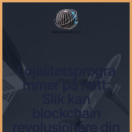
Lojalitetsprogra
mmer på nett:
Slik kan
blockchain
revolusjonere din