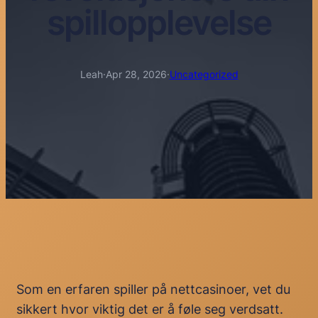
spillopplevelse
Leah
·
Apr 28, 2026
·
Uncategorized
Som en erfaren spiller på nettcasinoer, vet du
sikkert hvor viktig det er å føle seg verdsatt.