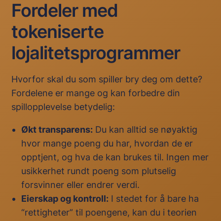
Fordeler med
tokeniserte
lojalitetsprogrammer
Hvorfor skal du som spiller bry deg om dette?
Fordelene er mange og kan forbedre din
spillopplevelse betydelig:
Økt transparens:
Du kan alltid se nøyaktig
hvor mange poeng du har, hvordan de er
opptjent, og hva de kan brukes til. Ingen mer
usikkerhet rundt poeng som plutselig
forsvinner eller endrer verdi.
Eierskap og kontroll:
I stedet for å bare ha
“rettigheter” til poengene, kan du i teorien