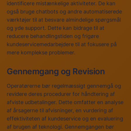
identificere mistænkelige aktiviteter. De kan
også bruge chatbots og andre automatiserede
værktøjer til at besvare almindelige spørgsmål
og yde support. Dette kan bidrage til at
reducere behandlingstiden og frigøre
kundeservicemedarbejdere til at fokusere på
mere komplekse problemer.
Gennemgang og Revision
Operatørerne bør regelmæssigt gennemgå og
revidere deres procedurer for håndtering af
afviste udbetalinger. Dette omfatter en analyse
af årsagerne til afvisninger, en vurdering af
effektiviteten af kundeservice og en evaluering
af brugen af teknologi. Gennemgangen bør