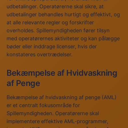
udbetalinger. Operatørerne skal sikre, at
udbetalinger behandles hurtigt og effektivt, og
at alle relevante regler og forskrifter
overholdes. Spillemyndigheden fører tilsyn
med operatørernes aktiviteter og kan pålægge
bøder eller inddrage licenser, hvis der
konstateres overtrædelser.
Bekæmpelse af Hvidvaskning
af Penge
Bekæmpelse af hvidvaskning af penge (AML)
er et centralt fokusområde for
Spillemyndigheden. Operatørerne skal
implementere effektive AML-programmer,