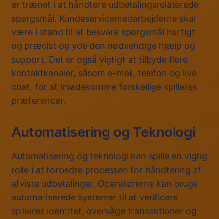
er trænet i at håndtere udbetalingsrelaterede
spørgsmål. Kundeservicemedarbejderne skal
være i stand til at besvare spørgsmål hurtigt
og præcist og yde den nødvendige hjælp og
support. Det er også vigtigt at tilbyde flere
kontaktkanaler, såsom e-mail, telefon og live
chat, for at imødekomme forskellige spilleres
præferencer.
Automatisering og Teknologi
Automatisering og teknologi kan spille en vigtig
rolle i at forbedre processen for håndtering af
afviste udbetalinger. Operatørerne kan bruge
automatiserede systemer til at verificere
spilleres identitet, overvåge transaktioner og