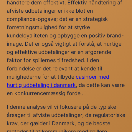
håndtere dem effektivt. Effektiv håndtering af
afviste udbetalinger er ikke blot en
compliance-opgave; det er en strategisk
forretningsmulighed for at styrke
kundeloyaliteten og opbygge en positiv brand-
image. Det er også vigtigt at forstå, at hurtige
og effektive udbetalinger er en afgørende
faktor for spillernes tilfredshed. I den
forbindelse er det relevant at kende til
mulighederne for at tilbyde
casinoer med
hurtig udbetaling i danmark
, da dette kan være
en konkurrencemæssig fordel.
I denne analyse vil vi fokusere på de typiske
årsager til afviste udbetalinger, de regulatoriske
krav, der gælder i Danmark, og de bedste
metoder til at kommunikere med spillere i