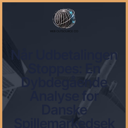
Når Udbetalingen
Stoppes: En
Dybdegående
Analyse for
Danske
Spillemarkedsek