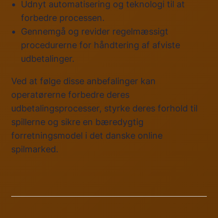
Udnyt automatisering og teknologi til at
forbedre processen.
Gennemgå og revider regelmæssigt
procedurerne for håndtering af afviste
udbetalinger.
Ved at følge disse anbefalinger kan
operatørerne forbedre deres
udbetalingsprocesser, styrke deres forhold til
spillerne og sikre en bæredygtig
forretningsmodel i det danske online
spilmarked.