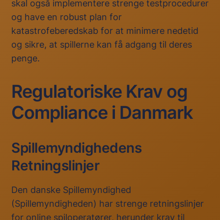
skal også implementere strenge testprocedurer
og have en robust plan for
katastrofeberedskab for at minimere nedetid
og sikre, at spillerne kan få adgang til deres
penge.
Regulatoriske Krav og
Compliance i Danmark
Spillemyndighedens
Retningslinjer
Den danske Spillemyndighed
(Spillemyndigheden) har strenge retningslinjer
for online spiloperatører, herunder krav til