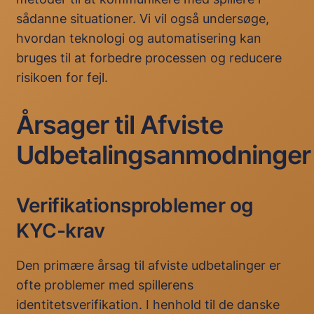
sådanne situationer. Vi vil også undersøge,
hvordan teknologi og automatisering kan
bruges til at forbedre processen og reducere
risikoen for fejl.
Årsager til Afviste
Udbetalingsanmodninger
Verifikationsproblemer og
KYC-krav
Den primære årsag til afviste udbetalinger er
ofte problemer med spillerens
identitetsverifikation. I henhold til de danske