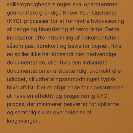
spillemyndigheders regler skal operatørerne
gennemføre grundige Know Your Customer
(KYC)-processer for at forhindre hvidvaskning
af penge og finansiering af terrorisme. Dette
indebærer ofte indsamling af dokumentation
såsom pas, kørekort og bevis for bopæl. Hvis
en spiller ikke har indsendt den nødvendige
dokumentation, eller hvis den indsendte
dokumentation er ufuldstændig, ukorrekt eller
udløbet, vil udbetalingsanmodningen typisk
blive afvist. Det er afgørende for operatørerne
at have en effektiv og brugervenlig KYC-
proces, der minimerer besværet for spillerne
og samtidig sikrer overholdelse af
lovgivningen.