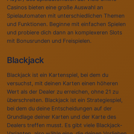
Casinos bieten eine große Auswahl an
Spielautomaten mit unterschiedlichen Themen
und Funktionen. Beginne mit einfachen Spielen
und probiere dich dann an komplexeren Slots
mit Bonusrunden und Freispielen.
Blackjack
Blackjack ist ein Kartenspiel, bei dem du
versuchst, mit deinen Karten einen höheren
Wert als der Dealer zu erreichen, ohne 21 zu
überschreiten. Blackjack ist ein Strategiespiel,
bei dem du deine Entscheidungen auf der
Grundlage deiner Karten und der Karte des
Dealers treffen musst. Es gibt viele Blackjack-
Varianten, also wähle eine, die deinen Vorlieben