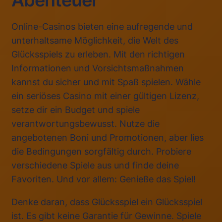
Abenteuer
Online-Casinos bieten eine aufregende und
unterhaltsame Möglichkeit, die Welt des
Glücksspiels zu erleben. Mit den richtigen
Informationen und Vorsichtsmaßnahmen
kannst du sicher und mit Spaß spielen. Wähle
ein seriöses Casino mit einer gültigen Lizenz,
setze dir ein Budget und spiele
verantwortungsbewusst. Nutze die
angebotenen Boni und Promotionen, aber lies
die Bedingungen sorgfältig durch. Probiere
verschiedene Spiele aus und finde deine
Favoriten. Und vor allem: Genieße das Spiel!
Denke daran, dass Glücksspiel ein Glücksspiel
ist. Es gibt keine Garantie für Gewinne. Spiele