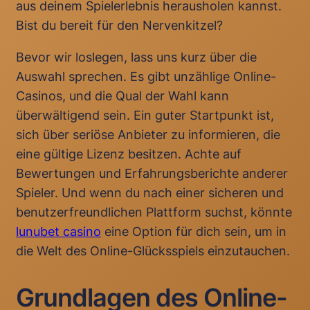
aus deinem Spielerlebnis herausholen kannst.
Bist du bereit für den Nervenkitzel?
Bevor wir loslegen, lass uns kurz über die
Auswahl sprechen. Es gibt unzählige Online-
Casinos, und die Qual der Wahl kann
überwältigend sein. Ein guter Startpunkt ist,
sich über seriöse Anbieter zu informieren, die
eine gültige Lizenz besitzen. Achte auf
Bewertungen und Erfahrungsberichte anderer
Spieler. Und wenn du nach einer sicheren und
benutzerfreundlichen Plattform suchst, könnte
lunubet casino
eine Option für dich sein, um in
die Welt des Online-Glücksspiels einzutauchen.
Grundlagen des Online-