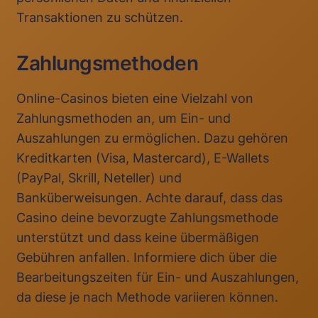
Transaktionen zu schützen.
Zahlungsmethoden
Online-Casinos bieten eine Vielzahl von
Zahlungsmethoden an, um Ein- und
Auszahlungen zu ermöglichen. Dazu gehören
Kreditkarten (Visa, Mastercard), E-Wallets
(PayPal, Skrill, Neteller) und
Banküberweisungen. Achte darauf, dass das
Casino deine bevorzugte Zahlungsmethode
unterstützt und dass keine übermäßigen
Gebühren anfallen. Informiere dich über die
Bearbeitungszeiten für Ein- und Auszahlungen,
da diese je nach Methode variieren können.