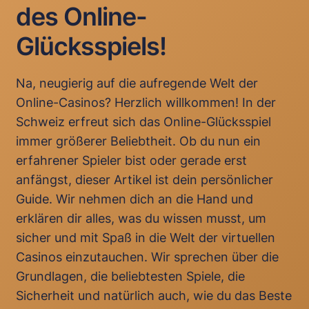
des Online-
Glücksspiels!
Na, neugierig auf die aufregende Welt der
Online-Casinos? Herzlich willkommen! In der
Schweiz erfreut sich das Online-Glücksspiel
immer größerer Beliebtheit. Ob du nun ein
erfahrener Spieler bist oder gerade erst
anfängst, dieser Artikel ist dein persönlicher
Guide. Wir nehmen dich an die Hand und
erklären dir alles, was du wissen musst, um
sicher und mit Spaß in die Welt der virtuellen
Casinos einzutauchen. Wir sprechen über die
Grundlagen, die beliebtesten Spiele, die
Sicherheit und natürlich auch, wie du das Beste