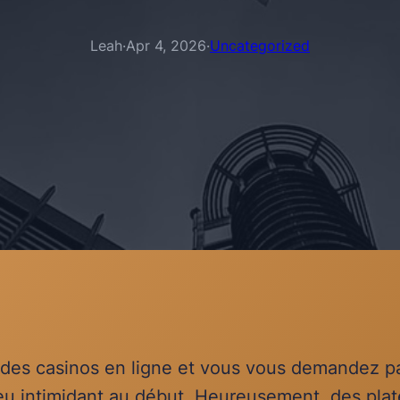
Leah
·
Apr 4, 2026
·
Uncategorized
es casinos en ligne et vous vous demandez par
n peu intimidant au début. Heureusement, des p