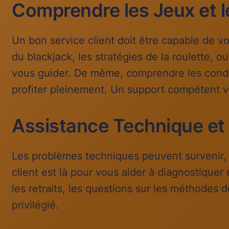
Comprendre les Jeux et 
Un bon service client doit être capable de vo
du blackjack, les stratégies de la roulette,
vous guider. De même, comprendre les condi
profiter pleinement. Un support compétent v
Assistance Technique et 
Les problèmes techniques peuvent survenir, q
client est là pour vous aider à diagnostique
les retraits, les questions sur les méthodes d
privilégié.