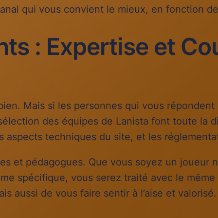
nal qui vous convient le mieux, en fonction de 
ts : Expertise et Co
bien. Mais si les personnes qui vous répondent
la sélection des équipes de Lanista font toute l
es aspects techniques du site, et les réglement
ques et pédagogues. Que vous soyez un joueur 
e spécifique, vous serez traité avec le même r
 aussi de vous faire sentir à l’aise et valorisé.