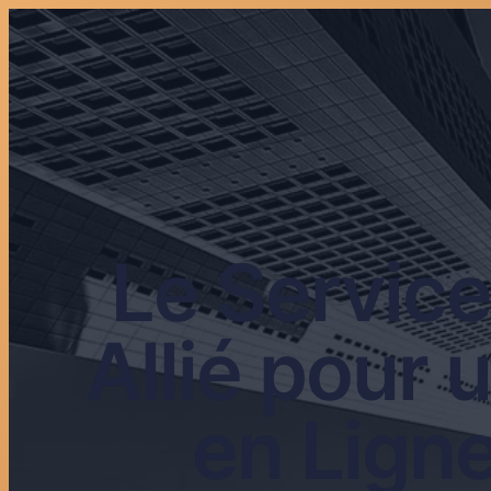
Le Service
Allié pour
en Ligne