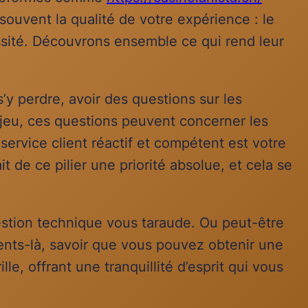
souvent la qualité de votre expérience : le
essité. Découvrons ensemble ce qui rend leur
’y perdre, avoir des questions sur les
jeu, ces questions peuvent concerner les
service client réactif et compétent est votre
it de ce pilier une priorité absolue, et cela se
uestion technique vous taraude. Ou peut-être
nts-là, savoir que vous pouvez obtenir une
lle, offrant une tranquillité d’esprit qui vous