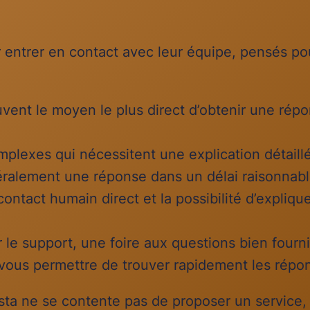
trer en contact avec leur équipe, pensés pour 
uvent le moyen le plus direct d’obtenir une rép
mplexes qui nécessitent une explication détaillé
éralement une réponse dans un délai raisonnabl
ontact humain direct et la possibilité d’expliqu
e support, une foire aux questions bien fourni
 vous permettre de trouver rapidement les répo
ta ne se contente pas de proposer un service, m