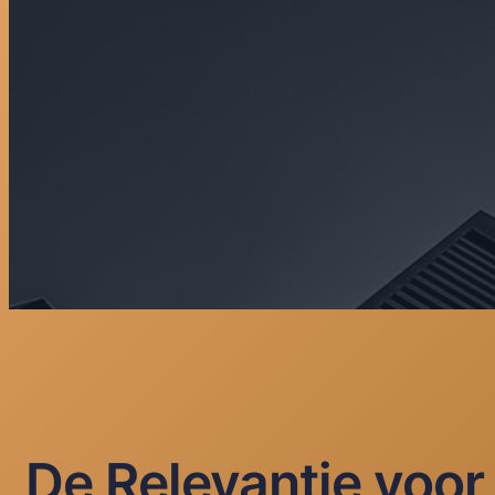
De Relevantie voor