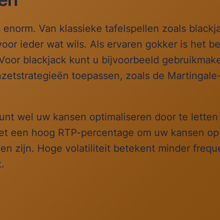
 is enorm. Van klassieke tafelspellen zoals blac
voor ieder wat wils. Als ervaren gokker is het b
. Voor blackjack kunt u bijvoorbeeld gebruikma
 inzetstrategieën toepassen, zoals de Martinga
kunt wel uw kansen optimaliseren door te lette
s met een hoog RTP-percentage om uw kansen op de
n zijn. Hoge volatiliteit betekent minder freque
t.