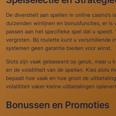
De diversiteit aan spellen in online casino’s
duizenden winlijnen en bonusfuncties, er is 
passen aan het specifieke spel dat u speelt
vergroten. Bij roulette kunt u verschillende
systemen geen garantie bieden voor winst.
Slots zijn vaak gebaseerd op geluk, maar u 
en de volatiliteit van de spellen. Kies slot
bepaalt hoe vaak en hoe groot de uitbetalinge
volatiliteit vaker kleine uitbetalingen oplever
Bonussen en Promoties