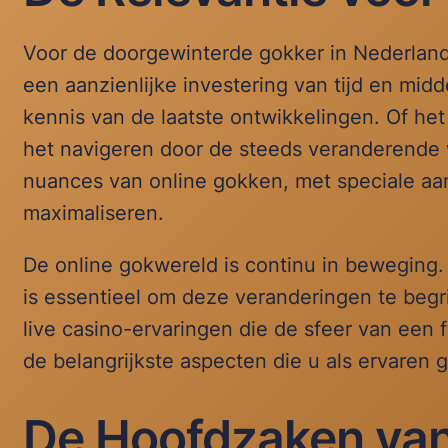
Voor de doorgewinterde gokker in Nederland 
een aanzienlijke investering van tijd en mid
kennis van de laatste ontwikkelingen. Of he
het navigeren door de steeds veranderende we
nuances van online gokken, met speciale aa
maximaliseren.
De online gokwereld is continu in beweging
is essentieel om deze veranderingen te begri
live casino-ervaringen die de sfeer van een 
de belangrijkste aspecten die u als ervaren
De Hoofdzaken van