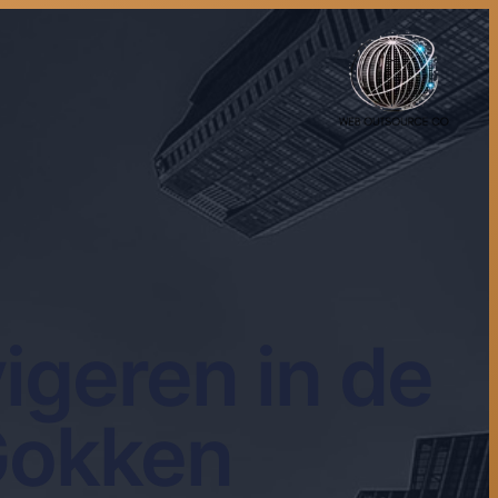
vigeren in de
Gokken