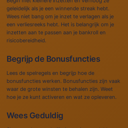
Begin met kleinere inzetten en verhoog ze
geleidelijk als je een winnende streak hebt.
Wees niet bang om je inzet te verlagen als je
een verliesreeks hebt. Het is belangrijk om je
inzetten aan te passen aan je bankroll en
risicobereidheid.
Begrijp de Bonusfuncties
Lees de spelregels en begrijp hoe de
bonusfuncties werken. Bonusfuncties zijn vaak
waar de grote winsten te behalen zijn. Weet
hoe je ze kunt activeren en wat ze opleveren.
Wees Geduldig