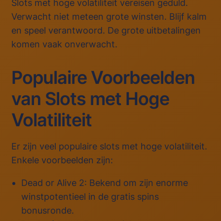
Slots met hoge volatiliteit vereisen geduld.
Verwacht niet meteen grote winsten. Blijf kalm
en speel verantwoord. De grote uitbetalingen
komen vaak onverwacht.
Populaire Voorbeelden
van Slots met Hoge
Volatiliteit
Er zijn veel populaire slots met hoge volatiliteit.
Enkele voorbeelden zijn:
Dead or Alive 2: Bekend om zijn enorme
winstpotentieel in de gratis spins
bonusronde.