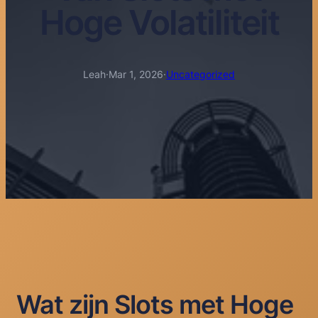
Hoge Volatiliteit
Leah
·
Mar 1, 2026
·
Uncategorized
Wat zijn Slots met Hoge