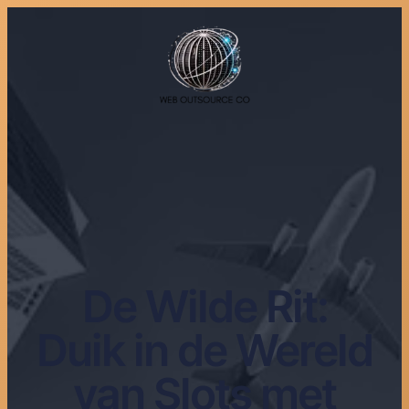
De Wilde Rit:
Duik in de Wereld
van Slots met